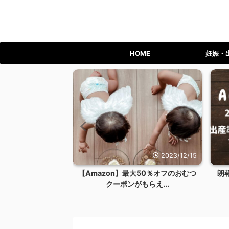
HOME
妊娠・
2023/12/24
2023/12/15
ライム会員を退会す
【Amazon】最大50％オフのおむつ
朗
リット...
クーポンがもらえ...