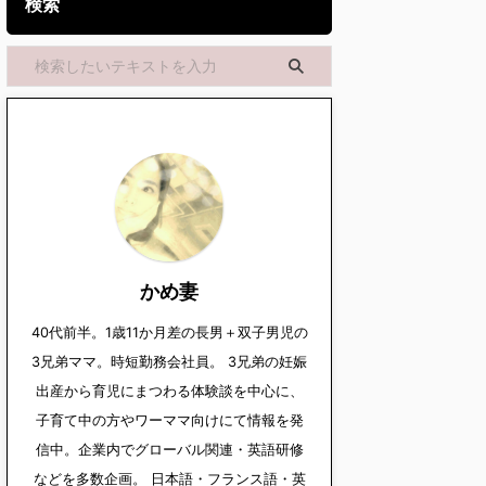
検索
かめ妻
40代前半。1歳11か月差の長男＋双子男児の
3兄弟ママ。時短勤務会社員。 3兄弟の妊娠
出産から育児にまつわる体験談を中心に、
子育て中の方やワーママ向けにて情報を発
信中。企業内でグローバル関連・英語研修
などを多数企画。 日本語・フランス語・英