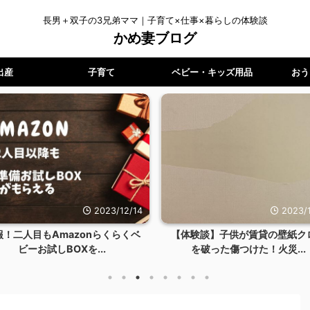
長男＋双子の3兄弟ママ｜子育て×仕事×暮らしの体験談
かめ妻ブログ
出産
子育て
ベビー・キッズ用品
おう
2023/12/14
2023/1
報！二人目もAmazonらくらくベ
【体験談】子供が賃貸の壁紙ク
ビーお試しBOXを...
を破った傷つけた！火災...