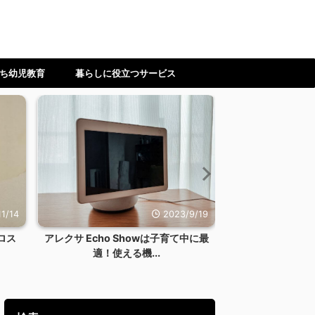
ち幼児教育
暮らしに役立つサービス
1/14
2023/9/19
ロス
アレクサ Echo Showは子育て中に最
【ワーママ】時
適！使える機...
ない！料理を