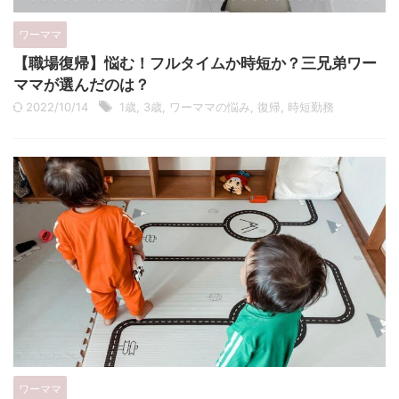
ワーママ
【職場復帰】悩む！フルタイムか時短か？三兄弟ワー
ママが選んだのは？
2022/10/14
1歳
,
3歳
,
ワーママの悩み
,
復帰
,
時短勤務
ワーママ