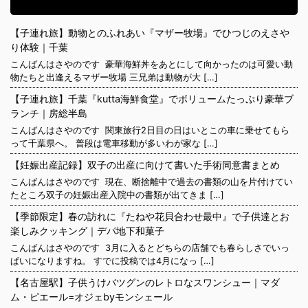
【子連れ旅】動物とのふれあい『マザー牧場』でひつじのえさや
り体験｜千葉
こんばんはさやのです 豪華海鮮丼をあとにして向かったのは可愛い動
物たちと出逢えるマザー牧場 三兄弟は動物が大 […]
【子連れ旅】千葉『kutta海鮮食堂』でボリュームたっぷり豪華ブ
ランチ｜房総半島
こんばんはさやのです 関東旅行2日目の日はいとこの車に乗せてもら
って千葉県へ。 普段は電車移動が多いわが家な […]
【妊娠出産記録】双子の出産に向けて書いた手術同意書まとめ
こんばんはさやのです 現在、断捨離中で過去の書類の山を片付けてい
たところ双子の妊娠出産入院中の書類が出てきま […]
【季節限定】春の訪れに『たねや花貝合わせ最中』で子供達とお
楽しみクッキング｜デパ地下和菓子
こんばんはさやのです 3月に入るとどちらの店舗でも春らしさでいっ
ぱいになりますね。 すでに投稿では4月になっ […]
【名古屋駅】子供うけバツグンのレトロなスワンシュー｜マダ
ム・ピエール=オジェbyモンシェール