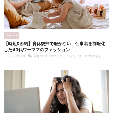
ワーママ
【時短&節約】育休復帰で服がない！仕事着を制服化
した40代ワーママのファッション
2023/12/19
40代ママ
,
ママファッション
,
ワーママの悩み