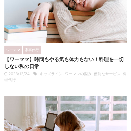
ワーママ
家事代行
【ワーママ】時間もやる気も体力もない！料理を一切
しない私の日常
2023/12/24
キッズライン
,
ワーママの悩み
,
便利なサービス
,
料
理代行