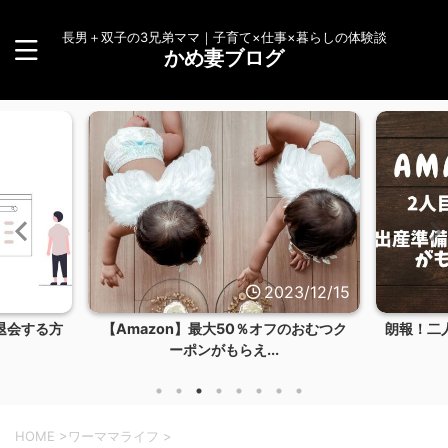
長男＋双子の3兄弟ママ｜子育て×仕事×暮らしの体験談
かめ妻ブログ
23/12/15
2023/12/14
フのおむつク
朗報！二人目もAmazonらくらくベビー
【体験談
お試しBOXを...
HOME
>
ワーママライフ
>