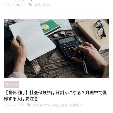
2023/10/25
復帰
,
育休中
ワーママ
【育休明け】社会保険料は日割りになる？月途中で復
帰する人は要注意
2022/5/23
かめ妻のつぶやき
,
税金
,
育休明け