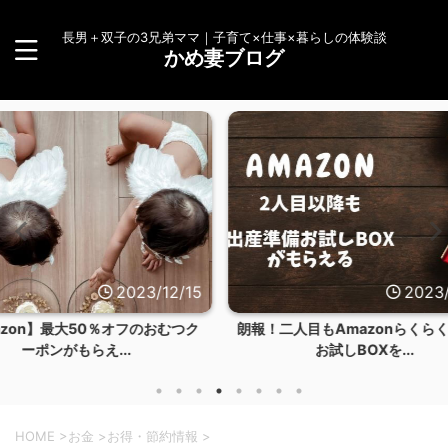
長男＋双子の3兄弟ママ｜子育て×仕事×暮らしの体験談
かめ妻ブログ
23/12/15
2023/12/14
のおむつク
朗報！二人目もAmazonらくらくベビー
【体験談
お試しBOXを...
HOME
>
お金
>
お得・節約情報
>