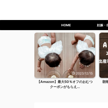
HOME
妊娠・
2023/12/24
2023/12/15
ライム会員を退会す
【Amazon】最大50％オフのおむつ
朗
リット...
クーポンがもらえ...