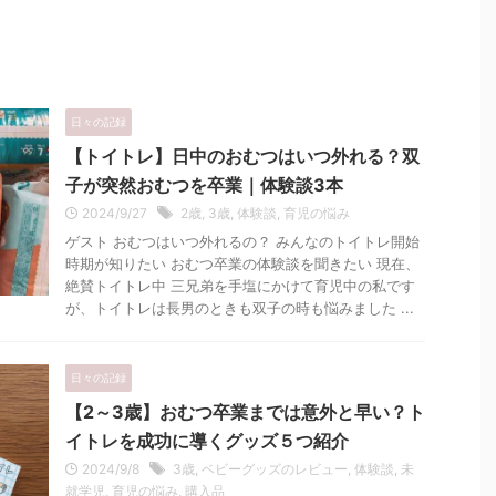
日々の記録
【トイトレ】日中のおむつはいつ外れる？双
子が突然おむつを卒業｜体験談3本
2024/9/27
2歳
,
3歳
,
体験談
,
育児の悩み
ゲスト おむつはいつ外れるの？ みんなのトイトレ開始
時期が知りたい おむつ卒業の体験談を聞きたい 現在、
絶賛トイトレ中 三兄弟を手塩にかけて育児中の私です
が、トイトレは長男のときも双子の時も悩みました ...
日々の記録
【2～3歳】おむつ卒業までは意外と早い？ト
イトレを成功に導くグッズ５つ紹介
2024/9/8
3歳
,
ベビーグッズのレビュー
,
体験談
,
未
就学児
,
育児の悩み
,
購入品