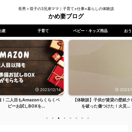
長男＋双子の3兄弟ママ｜子育て×仕事×暮らしの体験談
かめ妻ブログ
出産
子育て
ベビー・キッズ用品
おう
2023/12/14
2023/1
報！二人目もAmazonらくらくベ
【体験談】子供が賃貸の壁紙ク
ビーお試しBOXを...
を破った傷つけた！火災...