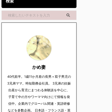
検索
かめ妻
40代前半。1歳11か月差の長男＋双子男児の
3兄弟ママ。時短勤務会社員。 3兄弟の妊娠
出産から育児にまつわる体験談を中心に、
子育て中の方やワーママ向けにて情報を発
信中。企業内でグローバル関連・英語研修
などを多数企画。 日本語・フランス語・英