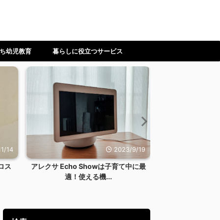
ち幼児教育
暮らしに役立つサービス
1/14
2023/9/19
ロス
アレクサ Echo Showは子育て中に最
【ワーママ】時
適！使える機...
ない！料理を