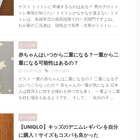
ゲスト トイトレに準備するものはある？ 男の子のトイ
トレ事情が知りたい トイトレがなかなか進まない トイ
トレは、未就学児の成長段階での一大関門ですよね。
わが家の三兄弟は、現時点で長男・次男がトイトレ ...
日々の記録
赤ちゃんはいつから二重になる？一重から二
重になる可能性はあるの？
2023/10/8
子供の成長
ゲスト 一重の赤ちゃんは二重になるの？ 二重になる子
はいつごろなったの？ 赤ちゃんの一重が気になる 日本
人は西洋人に対する憧れを持つ方も多く、一重より二重
を好む場合もあるようです。 そして、「自分の子 ...
日々の記録
【UNIQLO】キッズのデニムレギパンを自分
に購入！サイズもコスパも良かった