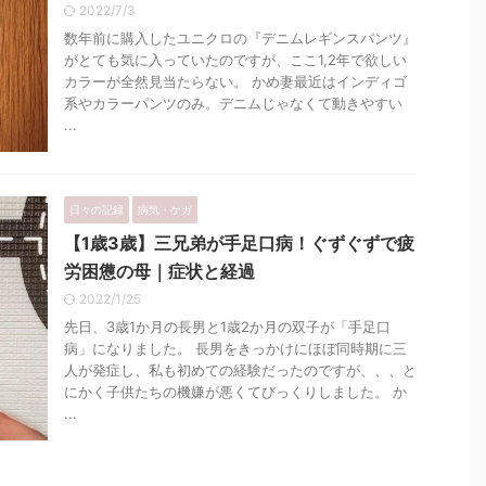
2022/7/3
数年前に購入したユニクロの『デニムレギンスパンツ』
がとても気に入っていたのですが、ここ1,2年で欲しい
カラーが全然見当たらない。 かめ妻最近はインディゴ
系やカラーパンツのみ。デニムじゃなくて動きやすい
...
日々の記録
病気・ケガ
【1歳3歳】三兄弟が手足口病！ぐずぐずで疲
労困憊の母｜症状と経過
2022/1/25
先日、3歳1か月の長男と1歳2か月の双子が「手足口
病」になりました。 長男をきっかけにほぼ同時期に三
人が発症し、私も初めての経験だったのですが、、、と
にかく子供たちの機嫌が悪くてびっくりしました。 か
...