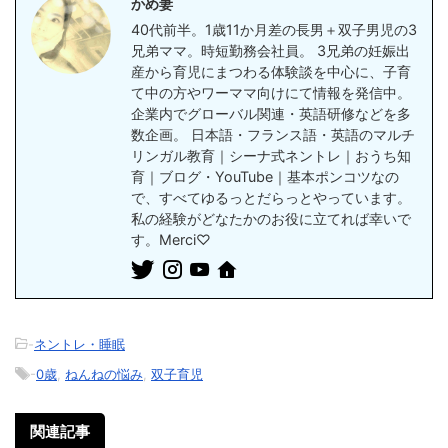
かめ妻
40代前半。1歳11か月差の長男＋双子男児の3
兄弟ママ。時短勤務会社員。 3兄弟の妊娠出
産から育児にまつわる体験談を中心に、子育
て中の方やワーママ向けにて情報を発信中。
企業内でグローバル関連・英語研修などを多
数企画。 日本語・フランス語・英語のマルチ
リンガル教育｜シーナ式ネントレ｜おうち知
育｜ブログ・YouTube｜基本ポンコツなの
で、すべてゆるっとだらっとやっています。
私の経験がどなたかのお役に立てれば幸いで
す。Merci♡
-
ネントレ・睡眠
-
0歳
,
ねんねの悩み
,
双子育児
関連記事