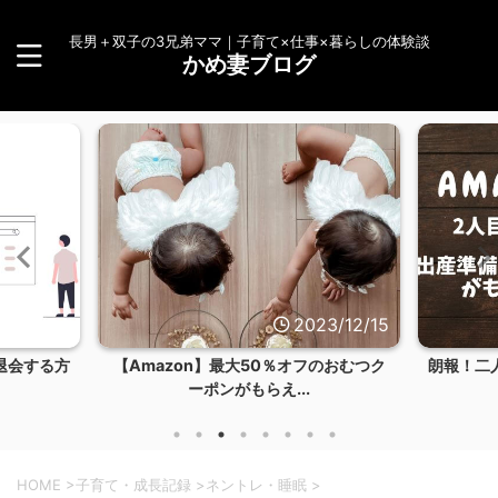
長男＋双子の3兄弟ママ｜子育て×仕事×暮らしの体験談
かめ妻ブログ
23/12/15
2023/12/14
のおむつク
朗報！二人目もAmazonらくらくベビー
【体験談
お試しBOXを...
HOME
>
子育て・成長記録
>
ネントレ・睡眠
>