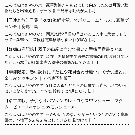
こんばんはさやのです 豪華海鮮丼をあとにして向かったのは可愛い動
物たちと出逢えるマザー牧場 三兄弟は動物が大 […]
【子連れ旅】千葉『kutta海鮮食堂』でボリュームたっぷり豪華ブ
ランチ｜房総半島
こんばんはさやのです 関東旅行2日目の日はいとこの車に乗せてもら
って千葉県へ。 普段は電車移動が多いわが家な […]
【妊娠出産記録】双子の出産に向けて書いた手術同意書まとめ
こんばんはさやのです 現在、断捨離中で過去の書類の山を片付けてい
たところ双子の妊娠出産入院中の書類が出てきま […]
【季節限定】春の訪れに『たねや花貝合わせ最中』で子供達とお
楽しみクッキング｜デパ地下和菓子
こんばんはさやのです 3月に入るとどちらの店舗でも春らしさでいっ
ぱいになりますね。 すでに投稿では4月になっ […]
【名古屋駅】子供うけバツグンのレトロなスワンシュー｜マダ
ム・ピエール=オジェbyモンシェール
こんばんはさやのです 何かいいものないかなーといつものごとく高島
屋のデパ地下をふらふらとしていると 見つけま […]