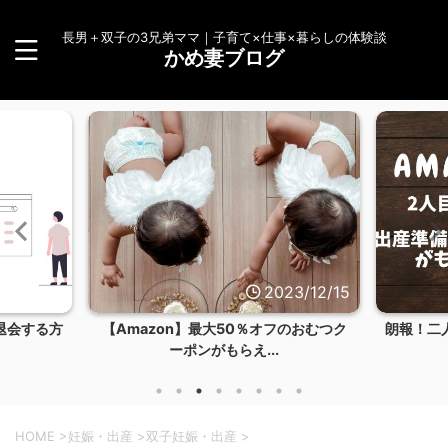
長男＋双子の3兄弟ママ｜子育て×仕事×暮らしの体験談
かめ妻ブログ
23/12/15
2023/12/14
フのおむつク
朗報！二人目もAmazonらくらくベビー
【体験談
お試しBOXを...
HOME
>
妊娠・出産
>
双子妊娠・出産
>