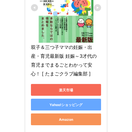
双子＆三つ子ママの妊娠・出
産・育児最新版 妊娠～3才代の
育児までまるごとわかって安
心！ [ たまごクラブ編集部 ]
楽天市場
Yahoo!ショッピング
Amazon