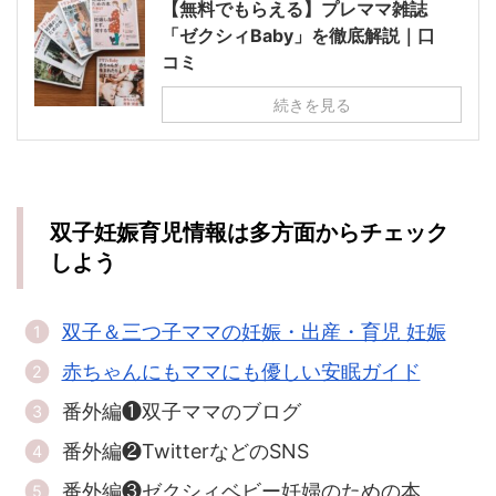
【無料でもらえる】プレママ雑誌
「ゼクシィBaby」を徹底解説｜口
コミ
続きを見る
双子妊娠育児情報は多方面からチェック
しよう
双子＆三つ子ママの妊娠・出産・育児 妊娠
赤ちゃんにもママにも優しい安眠ガイド
番外編❶双子ママのブログ
番外編❷TwitterなどのSNS
番外編❸ゼクシィベビー妊婦のための本