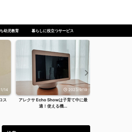
ち幼児教育
暮らしに役立つサービス
1/14
2023/9/19
ロス
アレクサ Echo Showは子育て中に最
【ワーママ】時
適！使える機...
ない！料理を