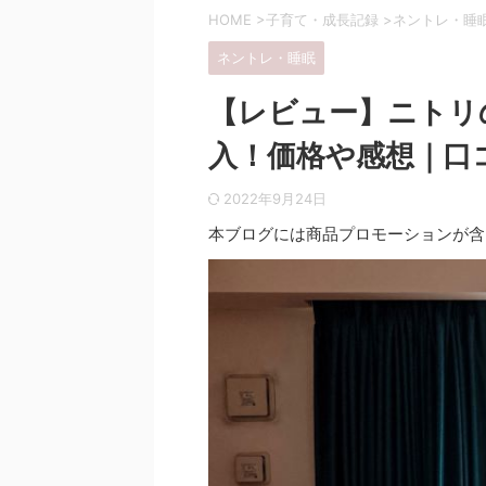
HOME
>
子育て・成長記録
>
ネントレ・睡
ネントレ・睡眠
【レビュー】ニトリ
入！価格や感想｜口
2022年9月24日
本ブログには商品プロモーションが含