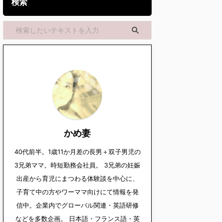
検索
かめ妻
40代前半。1歳11か月差の長男＋双子男児の
3兄弟ママ。時短勤務会社員。 3兄弟の妊娠
出産から育児にまつわる体験談を中心に、
子育て中の方やワーママ向けにて情報を発
信中。企業内でグローバル関連・英語研修
などを多数企画。 日本語・フランス語・英