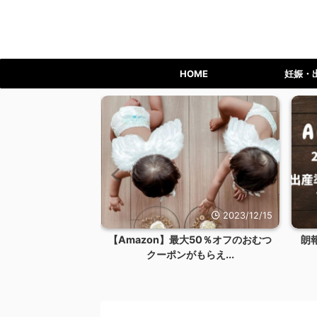
HOME
妊娠・
2023/12/24
2023/12/15
ライム会員を退会す
【Amazon】最大50％オフのおむつ
朗
リット...
クーポンがもらえ...