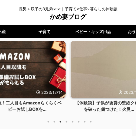
長男＋双子の3兄弟ママ｜子育て×仕事×暮らしの体験談
かめ妻ブログ
出産
子育て
ベビー・キッズ用品
おう
2023/12/14
2023/1
報！二人目もAmazonらくらくベ
【体験談】子供が賃貸の壁紙ク
ビーお試しBOXを...
を破った傷つけた！火災...