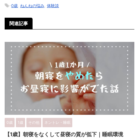
-
0歳
,
ねんねの悩み
,
体験談
関連記事
0歳
1歳
その他
ネントレ・睡眠
【1歳】朝寝をなくして昼寝の質が低下｜睡眠環境