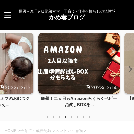
長男＋双子の3兄弟ママ｜子育て×仕事×暮らしの体験談
かめ妻ブログ
23/12/15
2023/12/14
のおむつク
朗報！二人目もAmazonらくらくベビー
【体験談
お試しBOXを...
HOME
>
子育て・成長記録
>
ネントレ・睡眠
>