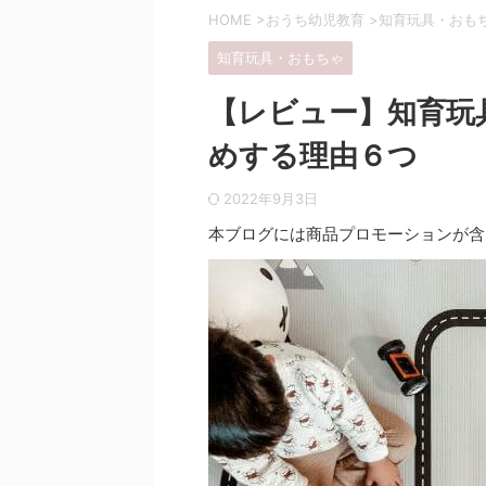
HOME
>
おうち幼児教育
>
知育玩具・おも
知育玩具・おもちゃ
【レビュー】知育玩
めする理由６つ
2022年9月3日
本ブログには商品プロモーションが含