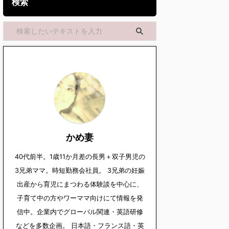
検索
かめ妻
40代前半。1歳11か月差の長男＋双子男児の
3兄弟ママ。時短勤務会社員。 3兄弟の妊娠
出産から育児にまつわる体験談を中心に、
子育て中の方やワーママ向けにて情報を発
信中。企業内でグローバル関連・英語研修
などを多数企画。 日本語・フランス語・英