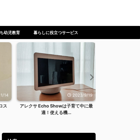
ち幼児教育
暮らしに役立つサービス
1/14
2023/9/19
ロス
アレクサ Echo Showは子育て中に最
【ワーママ】時
適！使える機...
ない！料理を