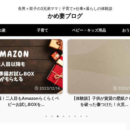
長男＋双子の3兄弟ママ｜子育て×仕事×暮らしの体験談
かめ妻ブログ
出産
子育て
ベビー・キッズ用品
おう
2023/12/14
2023/1
報！二人目もAmazonらくらくベ
【体験談】子供が賃貸の壁紙ク
ビーお試しBOXを...
を破った傷つけた！火災...