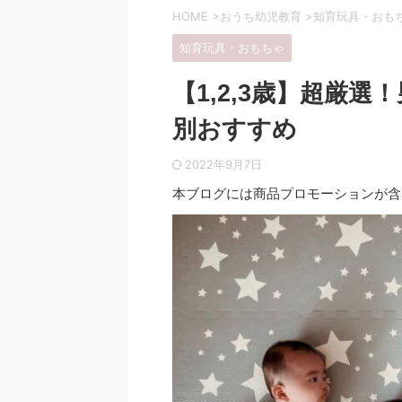
HOME
>
おうち幼児教育
>
知育玩具・おも
知育玩具・おもちゃ
【1,2,3歳】超厳
別おすすめ
2022年9月7日
本ブログには商品プロモーションが含