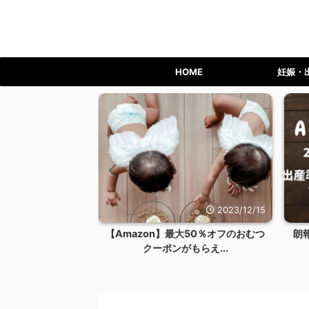
HOME
妊娠・
2023/12/24
2023/12/15
ライム会員を退会す
【Amazon】最大50％オフのおむつ
朗
リット...
クーポンがもらえ...