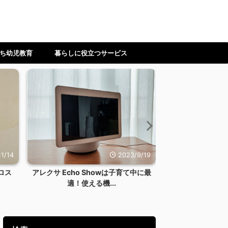
ち幼児教育
暮らしに役立つサービス
1/14
2023/9/19
ロス
アレクサ Echo Showは子育て中に最
【ワーママ】時
適！使える機...
ない！料理を