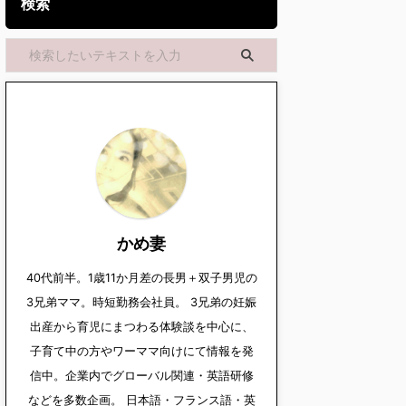
検索
かめ妻
40代前半。1歳11か月差の長男＋双子男児の
3兄弟ママ。時短勤務会社員。 3兄弟の妊娠
出産から育児にまつわる体験談を中心に、
子育て中の方やワーママ向けにて情報を発
信中。企業内でグローバル関連・英語研修
などを多数企画。 日本語・フランス語・英