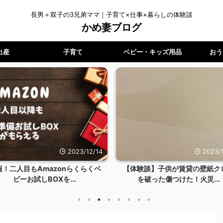
長男＋双子の3兄弟ママ｜子育て×仕事×暮らしの体験談
かめ妻ブログ
出産
子育て
ベビー・キッズ用品
おう
2023/12/14
2023/1
報！二人目もAmazonらくらくベ
【体験談】子供が賃貸の壁紙ク
ビーお試しBOXを...
を破った傷つけた！火災...