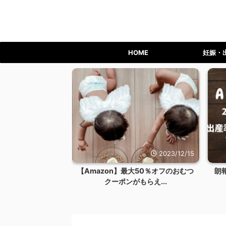
HOME
妊娠・
2023/12/24
2023/12/15
ライム会員を退会す
【Amazon】最大50％オフのおむつ
朗
リット...
クーポンがもらえ...