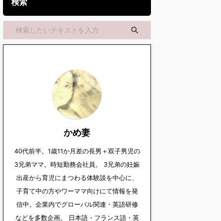
検索
かめ妻
40代前半。1歳11か月差の長男＋双子男児の
3兄弟ママ。時短勤務会社員。 3兄弟の妊娠
出産から育児にまつわる体験談を中心に、
子育て中の方やワーママ向けにて情報を発
信中。企業内でグローバル関連・英語研修
などを多数企画。 日本語・フランス語・英