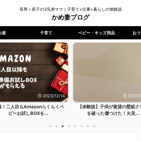
長男＋双子の3兄弟ママ｜子育て×仕事×暮らしの体験談
かめ妻ブログ
出産
子育て
ベビー・キッズ用品
おう
2023/12/14
2023/1
報！二人目もAmazonらくらくベ
【体験談】子供が賃貸の壁紙ク
ビーお試しBOXを...
を破った傷つけた！火災...