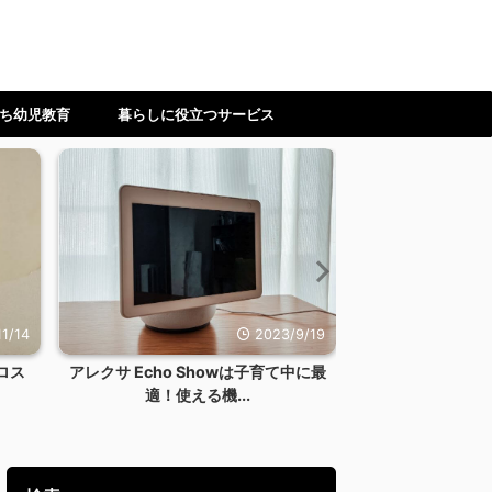
ち幼児教育
暮らしに役立つサービス
1/14
2023/9/19
ロス
アレクサ Echo Showは子育て中に最
【ワーママ】時
適！使える機...
ない！料理を