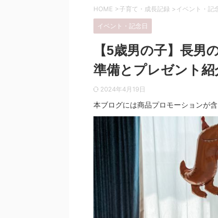
HOME
>
子育て・成長記録
>
イベント・記
イベント・記念日
【5歳男の子】長男
準備とプレゼント紹
2024年4月19日
本ブログには商品プロモーションが含