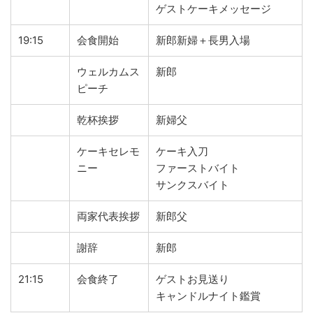
ゲストケーキメッセージ
19:15
会食開始
新郎新婦＋長男入場
ウェルカムス
新郎
ピーチ
乾杯挨拶
新婦父
ケーキセレモ
ケーキ入刀
ニー
ファーストバイト
サンクスバイト
両家代表挨拶
新郎父
謝辞
新郎
21:15
会食終了
ゲストお見送り
キャンドルナイト鑑賞