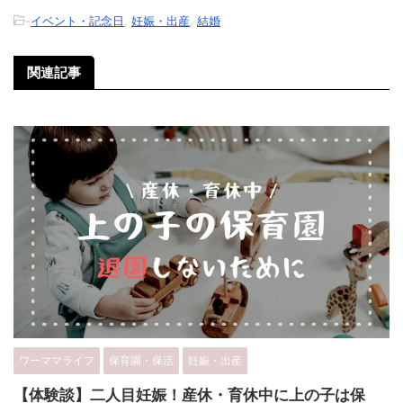
-
イベント・記念日
,
妊娠・出産
,
結婚
関連記事
ワーママライフ
保育園・保活
妊娠・出産
【体験談】二人目妊娠！産休・育休中に上の子は保