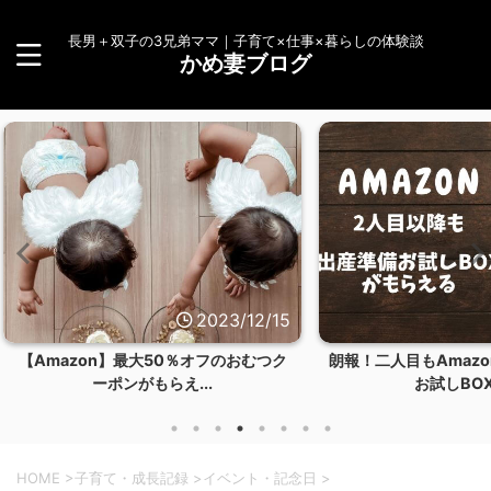
長男＋双子の3兄弟ママ｜子育て×仕事×暮らしの体験談
かめ妻ブログ
23/12/15
2023/12/14
のおむつク
朗報！二人目もAmazonらくらくベビー
【体験談
お試しBOXを...
HOME
>
子育て・成長記録
>
イベント・記念日
>