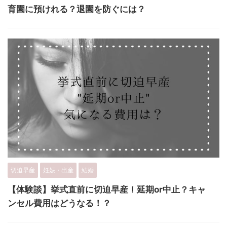
育園に預けれる？退園を防ぐには？
切迫早産
妊娠・出産
結婚
【体験談】挙式直前に切迫早産！延期or中止？キャ
ンセル費用はどうなる！？