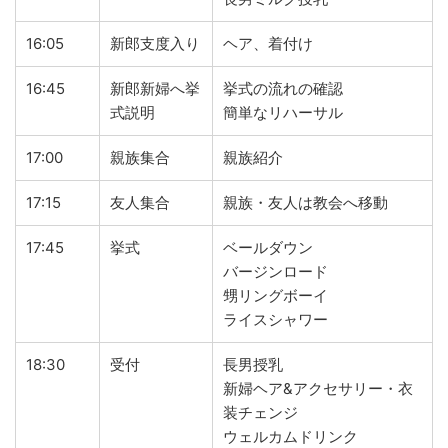
16:05
新郎支度入り
ヘア、着付け
16:45
新郎新婦へ挙
挙式の流れの確認
式説明
簡単なリハーサル
17:00
親族集合
親族紹介
17:15
友人集合
親族・友人は教会へ移動
17:45
挙式
ベールダウン
バージンロード
甥リングボーイ
ライスシャワー
18:30
受付
長男授乳
新婦ヘア&アクセサリー・衣
装チェンジ
ウェルカムドリンク