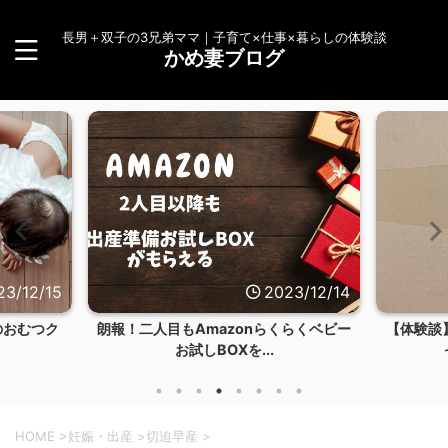
長男＋双子の3兄弟ママ｜子育て×仕事×暮らしの体験談
かめ妻ブログ
23/12/15
2023/12/14
のおむつク
朗報！二人目もAmazonらくらくベビー
【体験談
お試しBOXを...
HOME
>
妊娠・出産
>
切迫早産
>