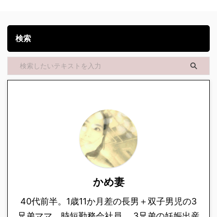
検索
かめ妻
40代前半。1歳11か月差の長男＋双子男児の3
兄弟ママ。時短勤務会社員。 3兄弟の妊娠出産