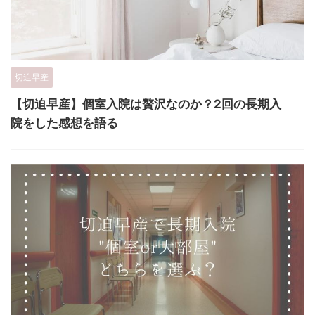
切迫早産
【切迫早産】個室入院は贅沢なのか？2回の長期入
院をした感想を語る