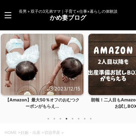
長男＋双子の3兄弟ママ｜子育て×仕事×暮らしの体験談
かめ妻ブログ
23/12/15
2023/12/14
のおむつク
朗報！二人目もAmazonらくらくベビー
【体験談
お試しBOXを...
HOME
>
妊娠・出産
>
切迫早産
>