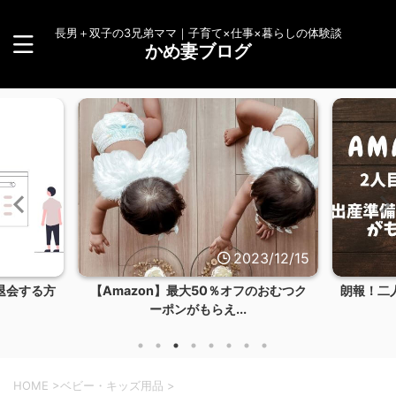
長男＋双子の3兄弟ママ｜子育て×仕事×暮らしの体験談
かめ妻ブログ
23/12/15
2023/12/14
のおむつク
朗報！二人目もAmazonらくらくベビー
【体験談
お試しBOXを...
HOME
>
ベビー・キッズ用品
>