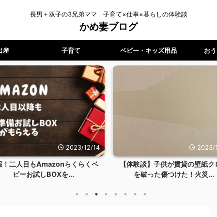
長男＋双子の3兄弟ママ｜子育て×仕事×暮らしの体験談
かめ妻ブログ
出産
子育て
ベビー・キッズ用品
おう
2023/12/14
2023/1
報！二人目もAmazonらくらくベ
【体験談】子供が賃貸の壁紙ク
ビーお試しBOXを...
を破った傷つけた！火災...