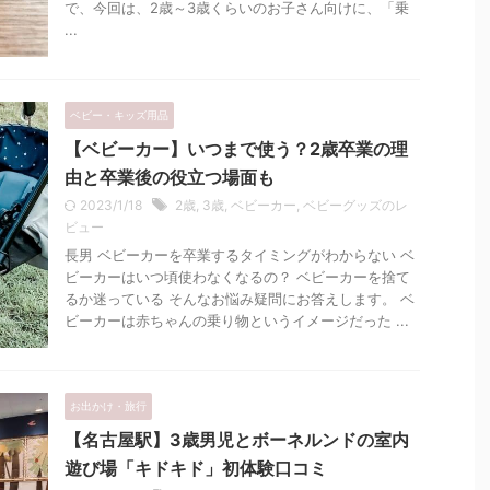
で、今回は、2歳～3歳くらいのお子さん向けに、「乗
...
ベビー・キッズ用品
【ベビーカー】いつまで使う？2歳卒業の理
由と卒業後の役立つ場面も
2023/1/18
2歳
,
3歳
,
ベビーカー
,
ベビーグッズのレ
ビュー
長男 ベビーカーを卒業するタイミングがわからない ベ
ビーカーはいつ頃使わなくなるの？ ベビーカーを捨て
るか迷っている そんなお悩み疑問にお答えします。 ベ
ビーカーは赤ちゃんの乗り物というイメージだった ...
お出かけ・旅行
【名古屋駅】3歳男児とボーネルンドの室内
遊び場「キドキド」初体験口コミ