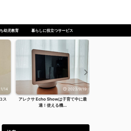
ち幼児教育
暮らしに役立つサービス
1/14
2023/9/19
ロス
アレクサ Echo Showは子育て中に最
【ワーママ】時
適！使える機...
ない！料理を