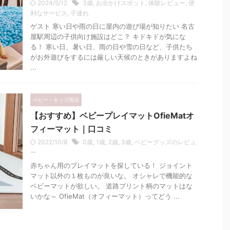
2024/5/12
3歳
,
お出かけスポット
,
体験レビュー
,
便
利なサービス
,
子連れ
ゲスト 寒い日や雨の日に屋内の遊び場が知りたい 名古
屋駅周辺の子供向け施設はどこ？ キドキドが気にな
る！ 寒い日、暑い日、雨の日や雪の日など、子供たち
がお外遊びをするには厳しい天候のときがありますよね
...
ベビー・キッズ用品
【おすすめ】ベビープレイマットOfieMatオ
フィーマット｜口コミ
2022/10/8
0歳
,
1歳
,
2歳
,
3歳
,
ベビーグッズのレビュ
ー
赤ちゃん用のプレイマットを探している！ ジョイント
マット以外の１枚ものが良いな。 オシャレで機能的な
ベビーマットが欲しい。 道路プリント柄のマットはな
いかな～ OfieMat（オフィーマット）ってどう ...