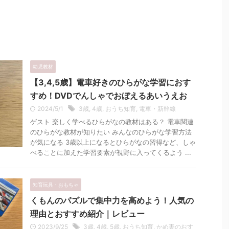
幼児教材
【3,4,5歳】電車好きのひらがな学習におす
すめ！DVDでんしゃでおぼえるあいうえお
2024/5/1
3歳
,
4歳
,
おうち知育
,
電車・新幹線
ゲスト 楽しく学べるひらがなの教材はある？ 電車関連
のひらがな教材が知りたい みんなのひらがな学習方法
が気になる 3歳以上になるとひらがなの習得など、しゃ
べることに加えた学習要素が視野に入ってくるよう ...
知育玩具・おもちゃ
くもんのパズルで集中力を高めよう！人気の
理由とおすすめ紹介｜レビュー
2023/9/25
3歳
,
4歳
,
5歳
,
おうち知育
,
かめ妻のおす