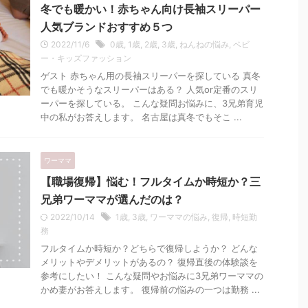
冬でも暖かい！赤ちゃん向け長袖スリーパー
人気ブランドおすすめ５つ
2022/11/6
0歳
,
1歳
,
2歳
,
3歳
,
ねんねの悩み
,
ベビ
ー・キッズファッション
ゲスト 赤ちゃん用の長袖スリーパーを探している 真冬
でも暖かそうなスリーパーはある？ 人気or定番のスリ
ーパーを探している。 こんな疑問お悩みに、3兄弟育児
中の私がお答えします。 名古屋は真冬でもそこ ...
ワーママ
【職場復帰】悩む！フルタイムか時短か？三
兄弟ワーママが選んだのは？
2022/10/14
1歳
,
3歳
,
ワーママの悩み
,
復帰
,
時短勤
務
フルタイムか時短か？どちらで復帰しようか？ どんな
メリットやデメリットがあるの？ 復帰直後の体験談を
参考にしたい！ こんな疑問やお悩みに3兄弟ワーママの
かめ妻がお答えします。 復帰前の悩みの一つは勤務 ...