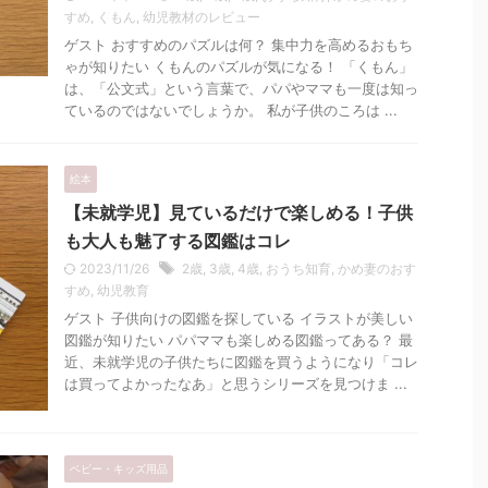
すめ
,
くもん
,
幼児教材のレビュー
ゲスト おすすめのパズルは何？ 集中力を高めるおもち
ゃが知りたい くもんのパズルが気になる！ 「くもん」
は、「公文式」という言葉で、パパやママも一度は知っ
ているのではないでしょうか。 私が子供のころは ...
絵本
【未就学児】見ているだけで楽しめる！子供
も大人も魅了する図鑑はコレ
2023/11/26
2歳
,
3歳
,
4歳
,
おうち知育
,
かめ妻のおす
すめ
,
幼児教育
ゲスト 子供向けの図鑑を探している イラストが美しい
図鑑が知りたい パパママも楽しめる図鑑ってある？ 最
近、未就学児の子供たちに図鑑を買うようになり「コレ
は買ってよかったなあ」と思うシリーズを見つけま ...
ベビー・キッズ用品