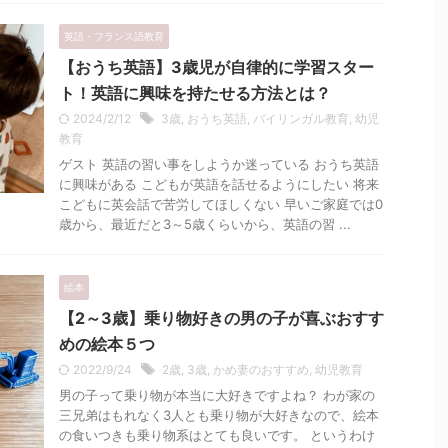
英語・フランス語教育
【おうち英語】3歳児が自律的に学習スター
ト！英語に興味を持たせる方法とは？
2024/2/12
3歳
,
おうち英語
,
バイリンガル教育
,
幼児
教育
ゲスト 英語の習い事をしようか迷っている おうち英語
に興味がある こどもが英語を話せるようにしたい 将来
こどもに英会話で苦労してほしくない 早いご家庭では0
歳から、最近だと3～5歳くらいから、英語の習 ...
絵本
【2～3歳】乗り物好きの男の子が喜ぶおすす
めの絵本５つ
2022/9/24
2歳
,
3歳
,
かめ妻のおすすめ
,
幼児教育
男の子って乗り物が本当に大好きですよね？ わが家の
三兄弟はもれなく3人とも乗り物が大好きなので、絵本
の食いつきも乗り物系はとても良いです。 というわけ