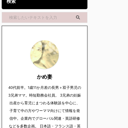
検索
かめ妻
40代前半。1歳11か月差の長男＋双子男児の
3兄弟ママ。時短勤務会社員。 3兄弟の妊娠
出産から育児にまつわる体験談を中心に、
子育て中の方やワーママ向けにて情報を発
信中。企業内でグローバル関連・英語研修
などを多数企画。 日本語・フランス語・英