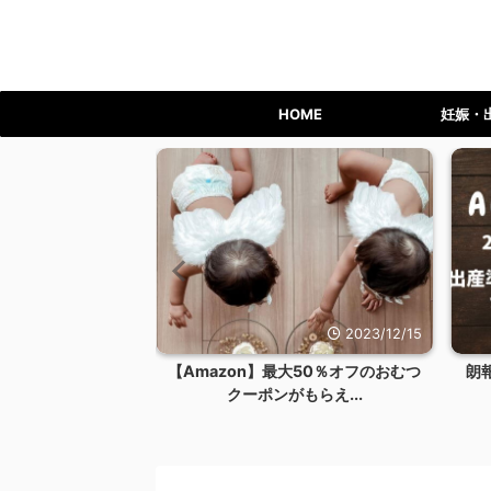
HOME
妊娠・
2023/12/24
2023/12/15
ライム会員を退会す
【Amazon】最大50％オフのおむつ
朗
リット...
クーポンがもらえ...