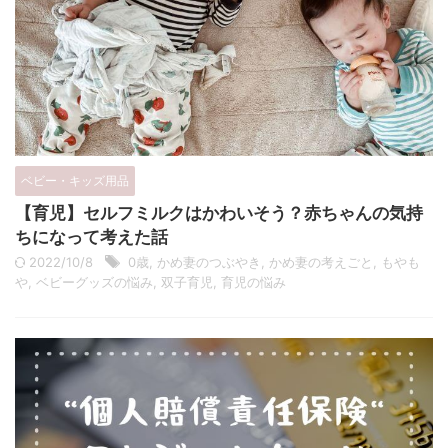
ベビー・キッズ用品
【育児】セルフミルクはかわいそう？赤ちゃんの気持
ちになって考えた話
2022/10/8
0歳
,
かめ妻のつぶやき
,
かめ妻の考えごと
,
もやも
や
,
ベビーグッズの悩み
,
双子育児
,
育児の悩み