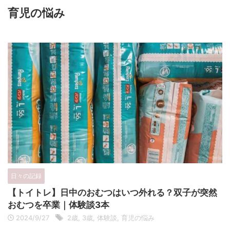
育児の悩み
日々の記録
【トイトレ】日中のおむつはいつ外れる？双子が突然
おむつを卒業｜体験談3本
2024/9/27
2歳
,
3歳
,
体験談
,
育児の悩み