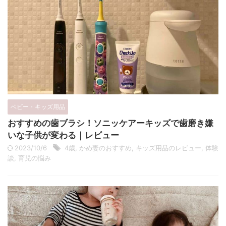
ベビー・キッズ用品
おすすめの歯ブラシ！ソニッケアーキッズで歯磨き嫌
いな子供が変わる｜レビュー
2023/10/6
4歳
,
かめ妻のおすすめ
,
キッズ用品のレビュー
,
体験
談
,
育児の悩み