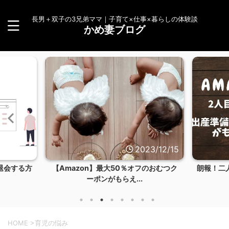
長男＋双子の3兄弟ママ｜子育て×仕事×暮らしの体験談
かめ妻ブログ
023/12/15
2023/12/14
フのおむつク
朗報！二人目もAmazonらくらくベビー
【体験
.
お試しBOXを...
HOME
>
育児の悩み