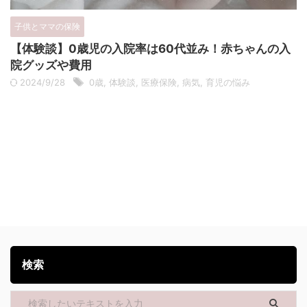
子供とママの保険
【体験談】0歳児の入院率は60代並み！赤ちゃんの入
院グッズや費用
2024/9/28
0歳
,
体験談
,
医療保険
,
病気
,
育児の悩み
検索