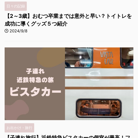
日々の記録
【2～3歳】おむつ卒業までは意外と早い？トイトレを
成功に導くグッズ５つ紹介
2024/9/8
お出かけ・旅行
【子連れ旅行】近鉄特急ビスタカーの個室が最高！フ