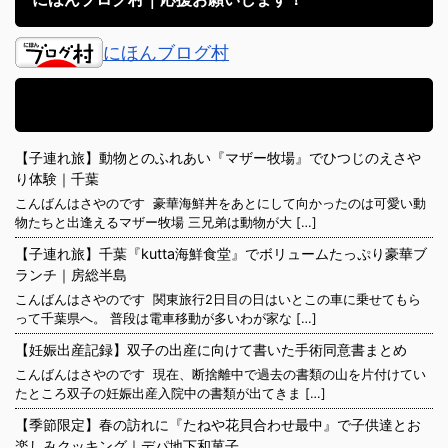
にほんブログ村
アメブロ｜子育て日記備忘録
【子連れ旅】動物とのふれあい『マザー牧場』でひつじのえさや
り体験｜千葉
こんばんはさやのです 豪華海鮮丼をあとにして向かったのは可愛い動
物たちと出逢えるマザー牧場 三兄弟は動物が大 […]
【子連れ旅】千葉『kutta海鮮食堂』でボリュームたっぷり豪華ブ
ランチ｜房総半島
こんばんはさやのです 関東旅行2日目の日はいとこの車に乗せてもら
って千葉県へ。 普段は電車移動が多いわが家な […]
【妊娠出産記録】双子の出産に向けて書いた手術同意書まとめ
こんばんはさやのです 現在、断捨離中で過去の書類の山を片付けてい
たところ双子の妊娠出産入院中の書類が出てきま […]
【季節限定】春の訪れに『たねや花貝合わせ最中』で子供達とお
楽しみクッキング｜デパ地下和菓子