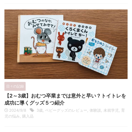
日々の記録
【2～3歳】おむつ卒業までは意外と早い？トイトレを
成功に導くグッズ５つ紹介
2024/9/8
3歳
,
ベビーグッズのレビュー
,
体験談
,
未就学児
,
育
児の悩み
,
購入品