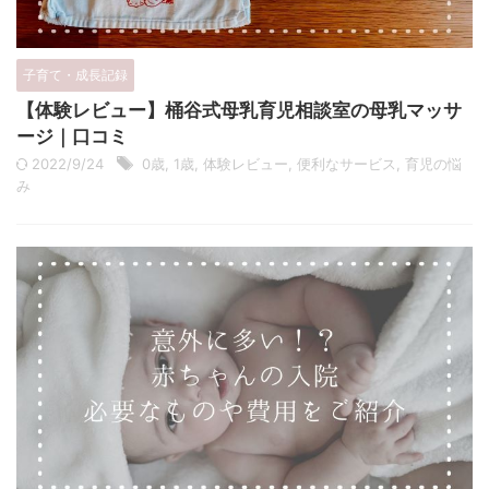
子育て・成長記録
【体験レビュー】桶谷式母乳育児相談室の母乳マッサ
ージ｜口コミ
2022/9/24
0歳
,
1歳
,
体験レビュー
,
便利なサービス
,
育児の悩
み