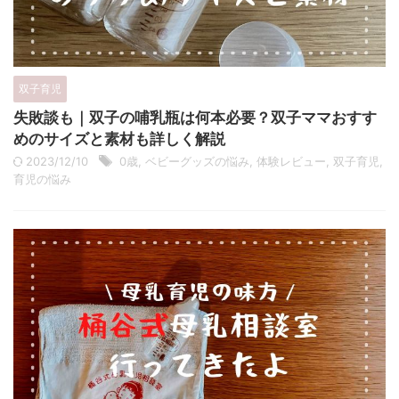
双子育児
失敗談も｜双子の哺乳瓶は何本必要？双子ママおすす
めのサイズと素材も詳しく解説
2023/12/10
0歳
,
ベビーグッズの悩み
,
体験レビュー
,
双子育児
,
育児の悩み