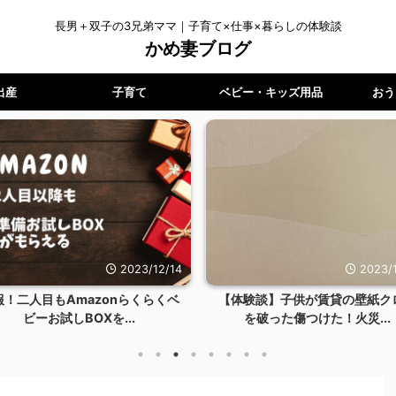
長男＋双子の3兄弟ママ｜子育て×仕事×暮らしの体験談
かめ妻ブログ
出産
子育て
ベビー・キッズ用品
おう
2023/12/14
2023/1
報！二人目もAmazonらくらくベ
【体験談】子供が賃貸の壁紙ク
ビーお試しBOXを...
を破った傷つけた！火災...