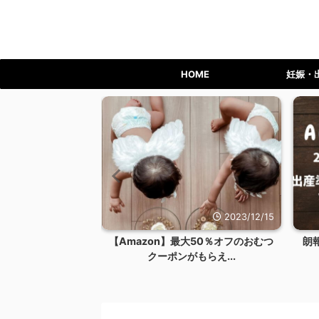
HOME
妊娠・
2023/12/24
2023/12/15
ライム会員を退会す
【Amazon】最大50％オフのおむつ
朗
リット...
クーポンがもらえ...