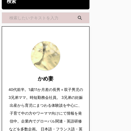
検索
かめ妻
40代前半。1歳11か月差の長男＋双子男児の
3兄弟ママ。時短勤務会社員。 3兄弟の妊娠
出産から育児にまつわる体験談を中心に、
子育て中の方やワーママ向けにて情報を発
信中。企業内でグローバル関連・英語研修
などを多数企画。 日本語・フランス語・英