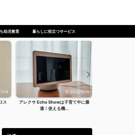
ち幼児教育
暮らしに役立つサービス
1/14
2023/9/19
ロス
アレクサ Echo Showは子育て中に最
【ワーママ】時
適！使える機...
ない！料理を