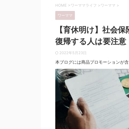
HOME
>
ワーママライフ
>
ワーママ
>
ワーママ
【育休明け】社会保
復帰する人は要注意
2022年5月23日
本ブログには商品プロモーションが含