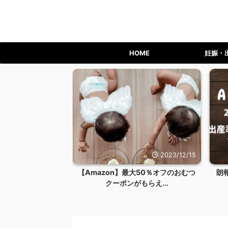
HOME
妊娠・
2023/12/15
2023/12/14
大50％オフのおむつ
朗報！二人目もAmazonらくらくベ
【
もらえ...
ビーお試しBOXを...