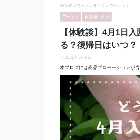
HOME
>
ワーママライフ
>
ワーママ
>
ワーママ
保育園・保活
【体験談】4月1日
る？復帰日はいつ？
2022年5月8日
本ブログには商品プロモーションが含