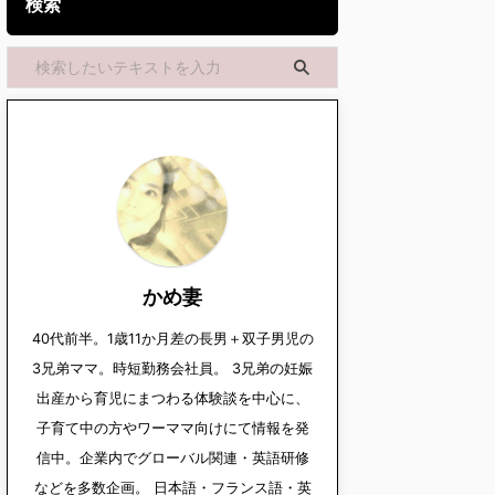
検索
かめ妻
40代前半。1歳11か月差の長男＋双子男児の
3兄弟ママ。時短勤務会社員。 3兄弟の妊娠
出産から育児にまつわる体験談を中心に、
子育て中の方やワーママ向けにて情報を発
信中。企業内でグローバル関連・英語研修
などを多数企画。 日本語・フランス語・英