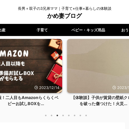
長男＋双子の3兄弟ママ｜子育て×仕事×暮らしの体験談
かめ妻ブログ
出産
子育て
ベビー・キッズ用品
おう
2023/11/14
2023/
体験談】子供が賃貸の壁紙クロス
アレクサ Echo Showは子育て
を破った傷つけた！火災...
適！使える機...