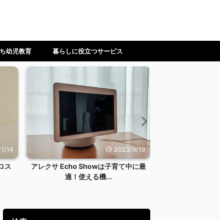
ち幼児教育
暮らしに役立つサービス
9/19
2023/12/24
中に最
【ワーママ】時間もやる気も体力も
【2023年ラン
ない！料理を一切しない...
レンタルシ