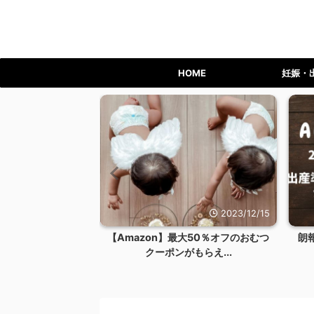
HOME
妊娠・
/24
2023/12/15
会す
【Amazon】最大50％オフのおむつ
朗報！二人目もAm
クーポンがもらえ...
ビーお試しB