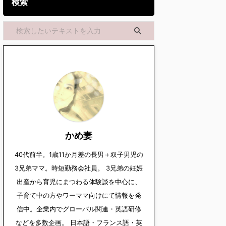
検索
かめ妻
40代前半。1歳11か月差の長男＋双子男児の
3兄弟ママ。時短勤務会社員。 3兄弟の妊娠
出産から育児にまつわる体験談を中心に、
子育て中の方やワーママ向けにて情報を発
信中。企業内でグローバル関連・英語研修
などを多数企画。 日本語・フランス語・英