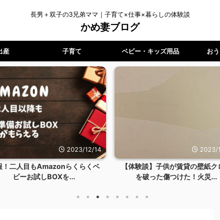
長男＋双子の3兄弟ママ｜子育て×仕事×暮らしの体験談
かめ妻ブログ
出産
子育て
ベビー・キッズ用品
おう
2023/12/14
2023/11/14
azonらくらくベ
【体験談】子供が賃貸の壁紙クロス
アレク
OXを...
を破った傷つけた！火災...