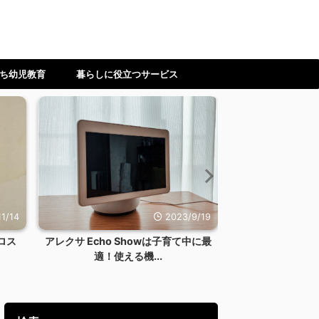
ち幼児教育
暮らしに役立つサービス
2023/9/19
2023/12
サ Echo Showは子育て中に最
【ワーママ】時間もやる気も体力
適！使える機...
ない！料理を一切しない...