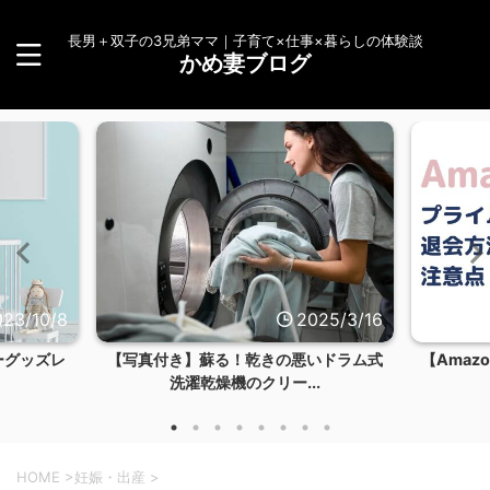
長男＋双子の3兄弟ママ｜子育て×仕事×暮らしの体験談
かめ妻ブログ
025/3/16
2023/12/24
いドラム式
【Amazon】プライム会員を退会する方
【Ama
.
法とデメリット...
HOME
>
妊娠・出産
>