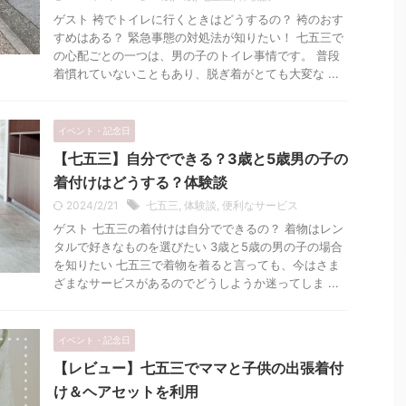
ゲスト 袴でトイレに行くときはどうするの？ 袴のおす
すめはある？ 緊急事態の対処法が知りたい！ 七五三で
の心配ごとの一つは、男の子のトイレ事情です。 普段
着慣れていないこともあり、脱ぎ着がとても大変な ...
イベント・記念日
【七五三】自分でできる？3歳と5歳男の子の
着付けはどうする？体験談
2024/2/21
七五三
,
体験談
,
便利なサービス
ゲスト 七五三の着付けは自分でできるの？ 着物はレン
タルで好きなものを選びたい 3歳と5歳の男の子の場合
を知りたい 七五三で着物を着ると言っても、今はさま
ざまなサービスがあるのでどうしようか迷ってしま ...
イベント・記念日
【レビュー】七五三でママと子供の出張着付
け＆ヘアセットを利用