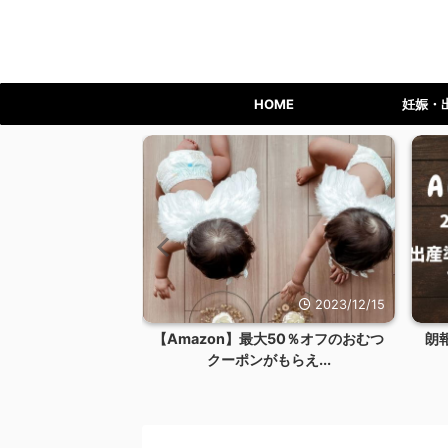
HOME
妊娠・
2023/12/24
2023/12/15
ライム会員を退会す
【Amazon】最大50％オフのおむつ
朗
リット...
クーポンがもらえ...