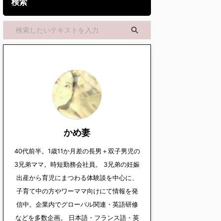
検索
かめ妻
40代前半。1歳11か月差の長男＋双子男児の
3兄弟ママ。時短勤務会社員。 3兄弟の妊娠
出産から育児にまつわる体験談を中心に、
子育て中の方やワーママ向けにて情報を発
信中。企業内でグローバル関連・英語研修
などを多数企画。 日本語・フランス語・英