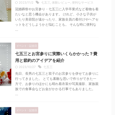
2023/11/2
七五三
,
体験レビュー
,
便利なサービス
冠婚葬祭やお宮参り・七五三に入学卒業式など着物を着
たいなと思う機会があります。 けれど、小さな子供が
いたり美容院が遠かったり、家族全員の着付けやヘアセ
ットをどうしようかと悩むことも。 そんな時に便利な
...
イベント・記念日
七五三とお宮参りに実際いくらかかった？費
用と節約のアイデアを紹介
2023/10/27
七五三
先日、長男の七五三と双子のお宮参りを併せてお参りに
行ってきました。 とても素敵な思いで作りができた一
方で、お参りのほかにも晴れ着衣装や写真撮影、家族親
族での食事会などお金がかかる行事でもありました。
...
イベント・記念日