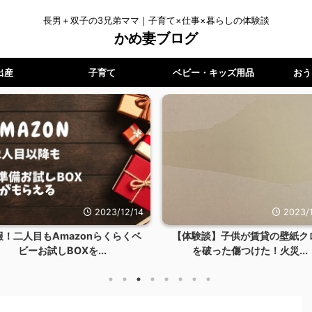
長男＋双子の3兄弟ママ｜子育て×仕事×暮らしの体験談
かめ妻ブログ
出産
子育て
ベビー・キッズ用品
おう
2023/12/14
2023/1
報！二人目もAmazonらくらくベ
【体験談】子供が賃貸の壁紙ク
ビーお試しBOXを...
を破った傷つけた！火災...