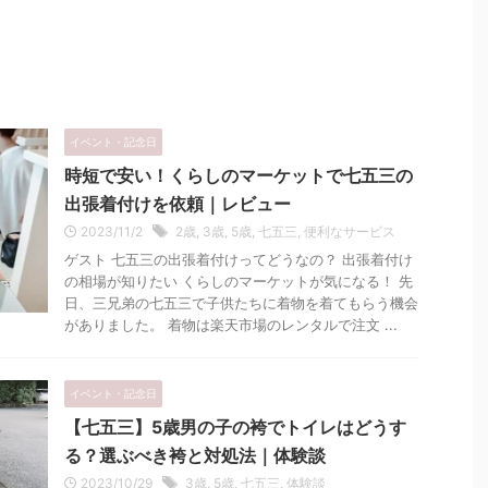
イベント・記念日
時短で安い！くらしのマーケットで七五三の
出張着付けを依頼｜レビュー
2023/11/2
2歳
,
3歳
,
5歳
,
七五三
,
便利なサービス
ゲスト 七五三の出張着付けってどうなの？ 出張着付け
の相場が知りたい くらしのマーケットが気になる！ 先
日、三兄弟の七五三で子供たちに着物を着てもらう機会
がありました。 着物は楽天市場のレンタルで注文 ...
イベント・記念日
【七五三】5歳男の子の袴でトイレはどうす
る？選ぶべき袴と対処法｜体験談
2023/10/29
3歳
,
5歳
,
七五三
,
体験談