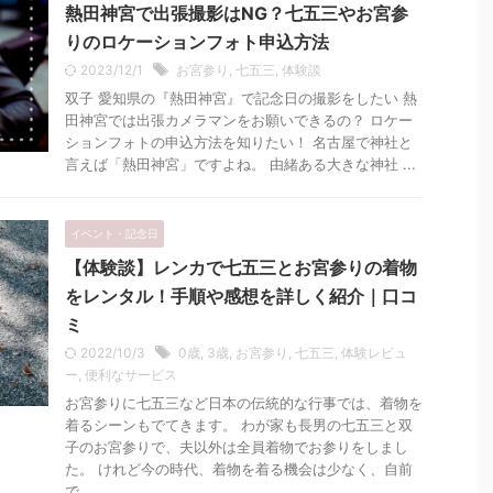
熱田神宮で出張撮影はNG？七五三やお宮参
りのロケーションフォト申込方法
2023/12/1
お宮参り
,
七五三
,
体験談
双子 愛知県の『熱田神宮』で記念日の撮影をしたい 熱
田神宮では出張カメラマンをお願いできるの？ ロケー
ションフォトの申込方法を知りたい！ 名古屋で神社と
言えば「熱田神宮」ですよね。 由緒ある大きな神社 ...
イベント・記念日
【体験談】レンカで七五三とお宮参りの着物
をレンタル！手順や感想を詳しく紹介｜口コ
ミ
2022/10/3
0歳
,
3歳
,
お宮参り
,
七五三
,
体験レビュ
ー
,
便利なサービス
お宮参りに七五三など日本の伝統的な行事では、着物を
着るシーンもでてきます。 わが家も長男の七五三と双
子のお宮参りで、夫以外は全員着物でお参りをしまし
た。 けれど今の時代、着物を着る機会は少なく、自前
で ...