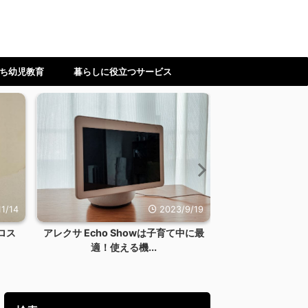
ち幼児教育
暮らしに役立つサービス
1/14
2023/9/19
ロス
アレクサ Echo Showは子育て中に最
【ワーママ】時
適！使える機...
ない！料理を