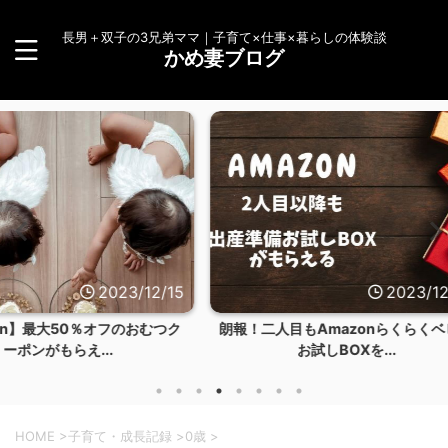
長男＋双子の3兄弟ママ｜子育て×仕事×暮らしの体験談
かめ妻ブログ
23/12/15
2023/12/14
のおむつク
朗報！二人目もAmazonらくらくベビー
【体験談
お試しBOXを...
HOME
>
子育て・成長記録
>
0歳
>