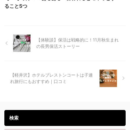
ること5つ
【体験談】保活は戦略的に！11月秋生まれ
の長男保活ストーリー
【軽井沢】ホテルブレストンコートは子連
れ旅行にもおすすめ｜口コミ
検索