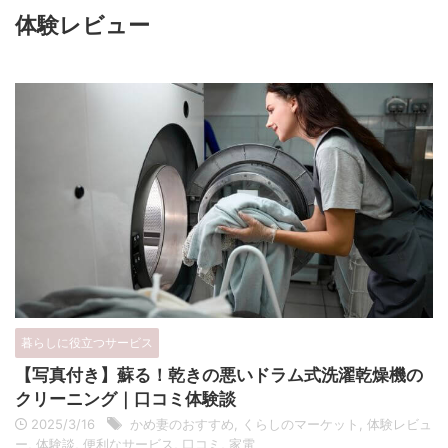
体験レビュー
暮らしに役立つサービス
【写真付き】蘇る！乾きの悪いドラム式洗濯乾燥機の
クリーニング｜口コミ体験談
2025/3/16
かめ妻のおすすめ
,
くらしのマーケット
,
体験レビュ
ー
,
体験談
,
便利なサービス
,
口コミ
,
家電