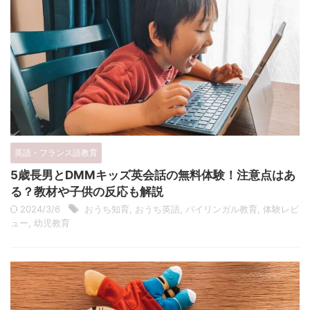
英語・フランス語教育
5歳長男とDMMキッズ英会話の無料体験！注意点はあ
る？教材や子供の反応も解説
2024/3/6
おうち知育
,
おうち英語
,
バイリンガル教育
,
体験レビ
ュー
,
幼児教育