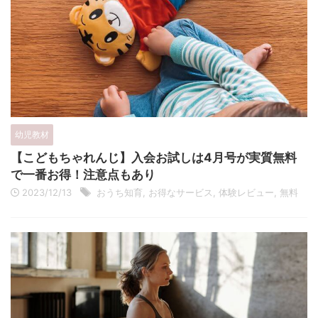
幼児教材
【こどもちゃれんじ】入会お試しは4月号が実質無料
で一番お得！注意点もあり
2023/12/13
おうち知育
,
お得なサービス
,
体験レビュー
,
無料