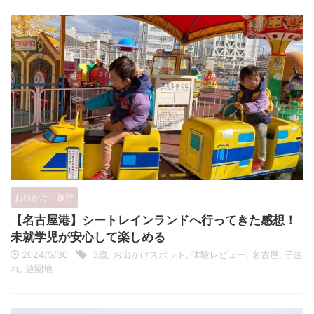
お出かけ・旅行
【名古屋港】シートレインランドへ行ってきた感想！
未就学児が安心して楽しめる
2024/5/30
3歳
,
お出かけスポット
,
体験レビュー
,
名古屋
,
子連
れ
,
遊園地