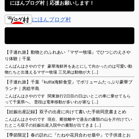
にほんブログ村｜応援お願いします！
にほんブログ村
アメブロ｜子育て日記備忘録
【子連れ旅】動物とのふれあい『マザー牧場』でひつじのえさや
り体験｜千葉
こんばんはさやのです 豪華海鮮丼をあとにして向かったのは可愛い動
物たちと出逢えるマザー牧場 三兄弟は動物が大 […]
【子連れ旅】千葉『kutta海鮮食堂』でボリュームたっぷり豪華ブ
ランチ｜房総半島
こんばんはさやのです 関東旅行2日目の日はいとこの車に乗せてもら
って千葉県へ。 普段は電車移動が多いわが家な […]
【妊娠出産記録】双子の出産に向けて書いた手術同意書まとめ
こんばんはさやのです 現在、断捨離中で過去の書類の山を片付けてい
たところ双子の妊娠出産入院中の書類が出てきま […]
【季節限定】春の訪れに『たねや花貝合わせ最中』で子供達とお