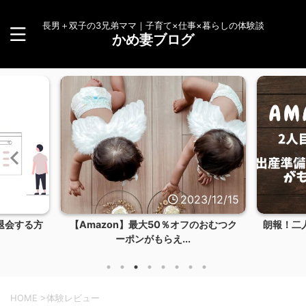
長男＋双子の3兄弟ママ｜子育て×仕事×暮らしの体験談
かめ妻ブログ
23/12/15
2023/12/14
のおむつク
朗報！二人目もAmazonらくらくベビー
【体験談
お試しBOXを...
HOME
>
体験レビュー