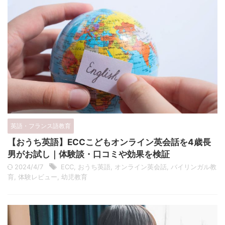
英語・フランス語教育
【おうち英語】ECCこどもオンライン英会話を4歳長
男がお試し｜体験談・口コミや効果を検証
2024/4/7
ECC
,
おうち英語
,
オンライン英会話
,
バイリンガル教
育
,
体験レビュー
,
幼児教育