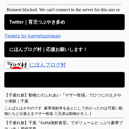
Twitter｜育児つぶやき多め
Tweets by kametsumasan
にほんブログ村｜応援お願いします！
にほんブログ村
アメブロ｜子育て日記備忘録
【子連れ旅】動物とのふれあい『マザー牧場』でひつじのえさや
り体験｜千葉
こんばんはさやのです 豪華海鮮丼をあとにして向かったのは可愛い動
物たちと出逢えるマザー牧場 三兄弟は動物が大 […]
【子連れ旅】千葉『kutta海鮮食堂』でボリュームたっぷり豪華ブ
ランチ｜房総半島