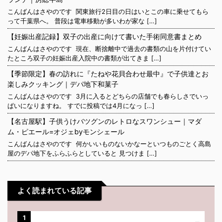
こんばんはさやのです 関東旅行2日目の日はいとこの車に乗せてもら
って千葉県へ。 普段は電車移動が多いわが家な […]
【妊娠出産記録】双子の出産に向けて書いた手術同意書まとめ
こんばんはさやのです 現在、断捨離中で過去の書類の山を片付けてい
たところ双子の妊娠出産入院中の書類が出てきま […]
【季節限定】春の訪れに『たねや花貝合わせ最中』で子供達とお
楽しみクッキング｜デパ地下和菓子
こんばんはさやのです 3月に入るとどちらの店舗でも春らしさでいっ
ぱいになりますね。 すでに投稿では4月になっ […]
【名古屋駅】子供うけバツグンのレトロなスワンシュー｜マダ
ム・ピエール=オジェbyモンシェール
こんばんはさやのです 何かいいものないかなーといつものごとく高島
屋のデパ地下をふらふらとしていると 見つけま […]
よく読まれている記事
1