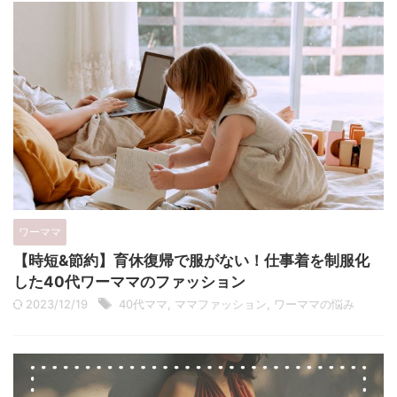
ワーママ
【時短&節約】育休復帰で服がない！仕事着を制服化
した40代ワーママのファッション
2023/12/19
40代ママ
,
ママファッション
,
ワーママの悩み