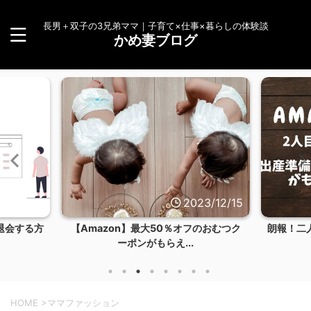
長男＋双子の3兄弟ママ｜子育て×仕事×暮らしの体験談
かめ妻ブログ
3/12/24
2023/12/15
退会する方
【Amazon】最大50％オフのおむつク
朗報！二
ーポンがもらえ...
HOME
>
ママファッション