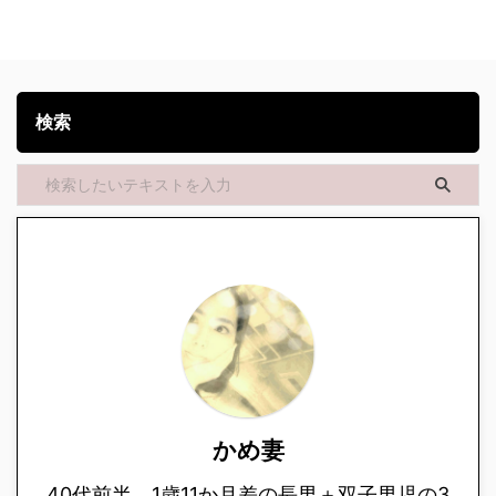
検索
かめ妻
40代前半。1歳11か月差の長男＋双子男児の3