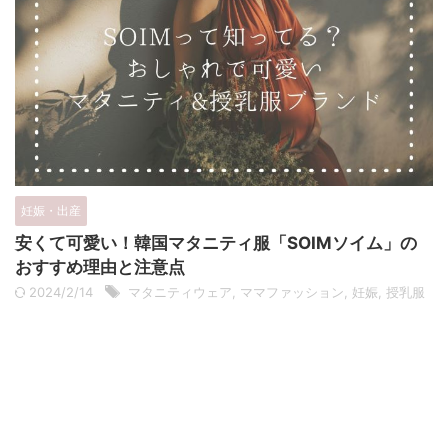
妊娠・出産
安くて可愛い！韓国マタニティ服「SOIMソイム」の
おすすめ理由と注意点
2024/2/14
マタニティウェア
,
ママファッション
,
妊娠
,
授乳服