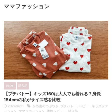
ママファッション
その他
購入品
【プチバトー】キッズ160は大人でも着れる？身長
154cmの私がサイズ感を比較
2024/6/21
かめ妻のつぶやき
,
プチバトー
,
ベビー・キッズファ
ッション
,
ママファッション
,
体験レビュー
,
購入品