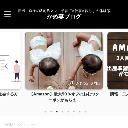
長男＋双子の3兄弟ママ｜子育て×仕事×暮らしの体験談
かめ妻ブログ
3/12/24
2023/12/15
退会する方
【Amazon】最大50％オフのおむつク
朗報！二
ーポンがもらえ...
HOME
>
ダイエット