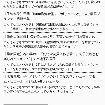
こんばんはさやのです 豪華海鮮丼をあとにして向かったのは可愛い動
物たちと出逢えるマザー牧場 三兄弟は動物が大 […]
【子連れ旅】千葉『kutta海鮮食堂』でボリュームたっぷり豪華ブ
ランチ｜房総半島
こんばんはさやのです 関東旅行2日目の日はいとこの車に乗せてもら
って千葉県へ。 普段は電車移動が多いわが家な […]
【妊娠出産記録】双子の出産に向けて書いた手術同意書まとめ
こんばんはさやのです 現在、断捨離中で過去の書類の山を片付けてい
たところ双子の妊娠出産入院中の書類が出てきま […]
【季節限定】春の訪れに『たねや花貝合わせ最中』で子供達とお
楽しみクッキング｜デパ地下和菓子
こんばんはさやのです 3月に入るとどちらの店舗でも春らしさでいっ
ぱいになりますね。 すでに投稿では4月になっ […]
【名古屋駅】子供うけバツグンのレトロなスワンシュー｜マダ
ム・ピエール=オジェbyモンシェール
こんばんはさやのです 何かいいものないかなーといつものごとく高島
屋のデパ地下をふらふらとしていると 見つけま […]