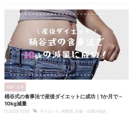
妊娠・出産
桶谷式の食事法で産後ダイエットに成功｜1か月で－
10kg減量
2023/11/26
ダイエット
,
体験談
,
妊娠・出産の悩み