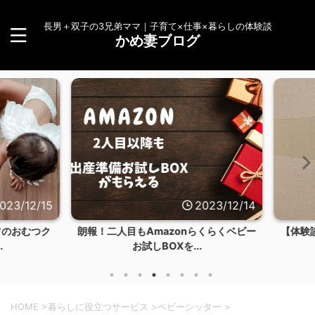
長男＋双子の3兄弟ママ｜子育て×仕事×暮らしの体験談
かめ妻ブログ
23/12/15
2023/12/14
のおむつク
朗報！二人目もAmazonらくらくベビー
【体験談
お試しBOXを...
HOME
>
暮らしに役立つサービス
>
ベビーシッター
>