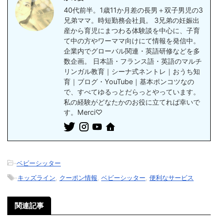
40代前半。1歳11か月差の長男＋双子男児の3
兄弟ママ。時短勤務会社員。 3兄弟の妊娠出
産から育児にまつわる体験談を中心に、子育
て中の方やワーママ向けにて情報を発信中。
企業内でグローバル関連・英語研修などを多
数企画。 日本語・フランス語・英語のマルチ
リンガル教育｜シーナ式ネントレ｜おうち知
育｜ブログ・YouTube｜基本ポンコツなの
で、すべてゆるっとだらっとやっています。
私の経験がどなたかのお役に立てれば幸いで
す。Merci♡
-
ベビーシッター
-
キッズライン
,
クーポン情報
,
ベビーシッター
,
便利なサービス
関連記事