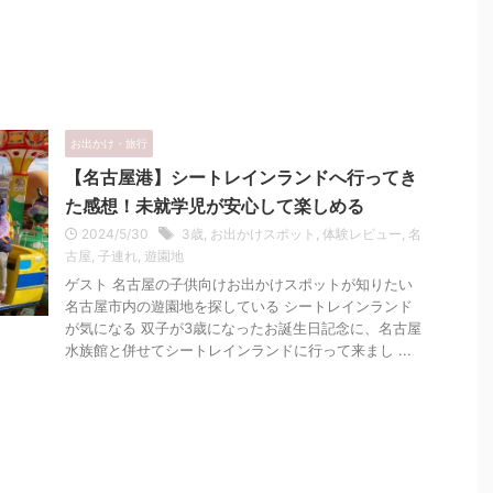
お出かけ・旅行
【名古屋港】シートレインランドへ行ってき
た感想！未就学児が安心して楽しめる
2024/5/30
3歳
,
お出かけスポット
,
体験レビュー
,
名
古屋
,
子連れ
,
遊園地
ゲスト 名古屋の子供向けお出かけスポットが知りたい
名古屋市内の遊園地を探している シートレインランド
が気になる 双子が3歳になったお誕生日記念に、名古屋
水族館と併せてシートレインランドに行って来まし ...