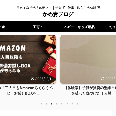
長男＋双子の3兄弟ママ｜子育て×仕事×暮らしの体験談
かめ妻ブログ
出産
子育て
ベビー・キッズ用品
おう
2023/12/14
2023/1
報！二人目もAmazonらくらくベ
【体験談】子供が賃貸の壁紙ク
ビーお試しBOXを...
を破った傷つけた！火災...