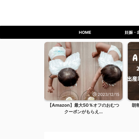
HOME
妊娠・
2023/12/24
2023/12/15
ライム会員を退会す
【Amazon】最大50％オフのおむつ
朗
リット...
クーポンがもらえ...