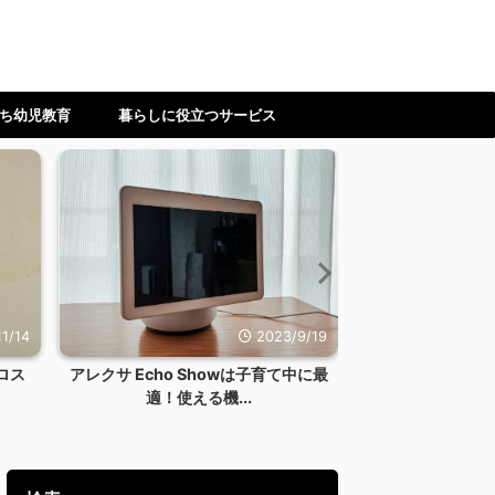
ち幼児教育
暮らしに役立つサービス
1/14
2023/9/19
ロス
アレクサ Echo Showは子育て中に最
【ワーママ】時
適！使える機...
ない！料理を