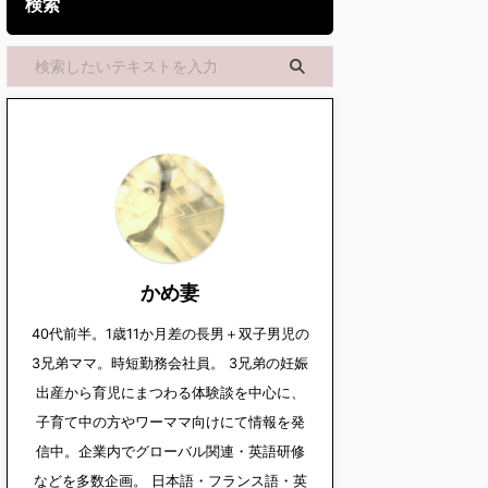
検索
かめ妻
40代前半。1歳11か月差の長男＋双子男児の
3兄弟ママ。時短勤務会社員。 3兄弟の妊娠
出産から育児にまつわる体験談を中心に、
子育て中の方やワーママ向けにて情報を発
信中。企業内でグローバル関連・英語研修
などを多数企画。 日本語・フランス語・英