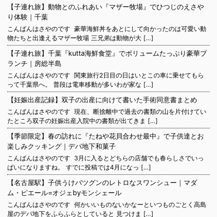
【子連れ旅】動物とのふれあい『マザー牧場』でひつじのえさや
り体験｜千葉
こんばんはさやのです 豪華海鮮丼をあとにして向かったのは可愛い動
物たちと出逢えるマザー牧場 三兄弟は動物が大 […]
【子連れ旅】千葉『kutta海鮮食堂』でボリュームたっぷり豪華ブ
ランチ｜房総半島
こんばんはさやのです 関東旅行2日目の日はいとこの車に乗せてもら
って千葉県へ。 普段は電車移動が多いわが家な […]
【妊娠出産記録】双子の出産に向けて書いた手術同意書まとめ
こんばんはさやのです 現在、断捨離中で過去の書類の山を片付けてい
たところ双子の妊娠出産入院中の書類が出てきま […]
【季節限定】春の訪れに『たねや花貝合わせ最中』で子供達とお
楽しみクッキング｜デパ地下和菓子
こんばんはさやのです 3月に入るとどちらの店舗でも春らしさでいっ
ぱいになりますね。 すでに投稿では4月になっ […]
【名古屋駅】子供うけバツグンのレトロなスワンシュー｜マダ
ム・ピエール=オジェbyモンシェール
こんばんはさやのです 何かいいものないかなーといつものごとく高島
屋のデパ地下をふらふらとしていると 見つけま […]