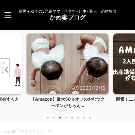
長男＋双子の3兄弟ママ｜子育て×仕事×暮らしの体験談
かめ妻ブログ
3/12/24
2023/12/15
退会する方
【Amazon】最大50％オフのおむつク
朗報！二
ーポンがもらえ...
HOME
>
マタニティウェア