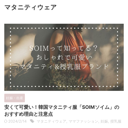
マタニティウェア
妊娠・出産
安くて可愛い！韓国マタニティ服「SOIMソイム」の
おすすめ理由と注意点
2024/2/14
マタニティウェア
,
ママファッション
,
妊娠
,
授乳服