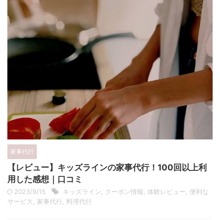
家事代行
【レビュー】キッズラインの家事代行！100回以上利
用した感想｜口コミ
2023/9/15
キッズライン
,
クーポン情報
,
体験レビュー
,
便利な
サービス
,
家事代行
,
料理代行