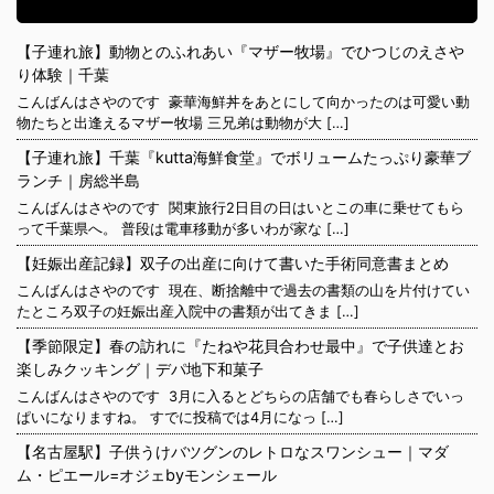
【子連れ旅】動物とのふれあい『マザー牧場』でひつじのえさや
り体験｜千葉
こんばんはさやのです 豪華海鮮丼をあとにして向かったのは可愛い動
物たちと出逢えるマザー牧場 三兄弟は動物が大 […]
【子連れ旅】千葉『kutta海鮮食堂』でボリュームたっぷり豪華ブ
ランチ｜房総半島
こんばんはさやのです 関東旅行2日目の日はいとこの車に乗せてもら
って千葉県へ。 普段は電車移動が多いわが家な […]
【妊娠出産記録】双子の出産に向けて書いた手術同意書まとめ
こんばんはさやのです 現在、断捨離中で過去の書類の山を片付けてい
たところ双子の妊娠出産入院中の書類が出てきま […]
【季節限定】春の訪れに『たねや花貝合わせ最中』で子供達とお
楽しみクッキング｜デパ地下和菓子
こんばんはさやのです 3月に入るとどちらの店舗でも春らしさでいっ
ぱいになりますね。 すでに投稿では4月になっ […]
【名古屋駅】子供うけバツグンのレトロなスワンシュー｜マダ
ム・ピエール=オジェbyモンシェール