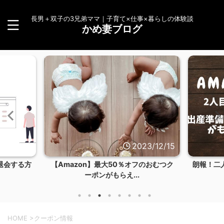
長男＋双子の3兄弟ママ｜子育て×仕事×暮らしの体験談
かめ妻ブログ
3/12/24
2023/12/15
退会する方
【Amazon】最大50％オフのおむつク
朗報！二
ーポンがもらえ...
HOME
>
クーポン情報