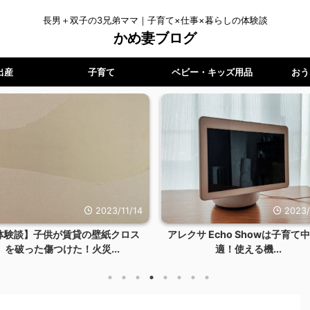
長男＋双子の3兄弟ママ｜子育て×仕事×暮らしの体験談
かめ妻ブログ
出産
子育て
ベビー・キッズ用品
おう
2023/9/19
2023/1
クサ Echo Showは子育て中に最
【ワーママ】時間もやる気も体
適！使える機...
ない！料理を一切しない...