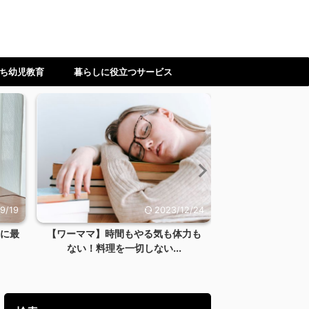
ち幼児教育
暮らしに役立つサービス
2/24
2023/10/8
力も
【2023年ランキング】ベビーグッズ
【写真付き】蘇
レンタルショップお...
ム式洗濯乾燥