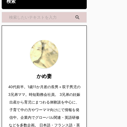
検索
かめ妻
40代前半。1歳11か月差の長男＋双子男児の
3兄弟ママ。時短勤務会社員。 3兄弟の妊娠
出産から育児にまつわる体験談を中心に、
子育て中の方やワーママ向けにて情報を発
信中。企業内でグローバル関連・英語研修
などを多数企画。 日本語・フランス語・英