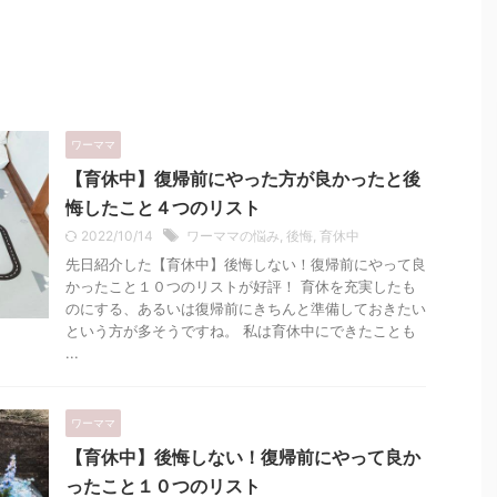
ワーママ
【育休中】復帰前にやった方が良かったと後
悔したこと４つのリスト
2022/10/14
ワーママの悩み
,
後悔
,
育休中
先日紹介した【育休中】後悔しない！復帰前にやって良
かったこと１０つのリストが好評！ 育休を充実したも
のにする、あるいは復帰前にきちんと準備しておきたい
という方が多そうですね。 私は育休中にできたことも
...
ワーママ
【育休中】後悔しない！復帰前にやって良か
ったこと１０つのリスト