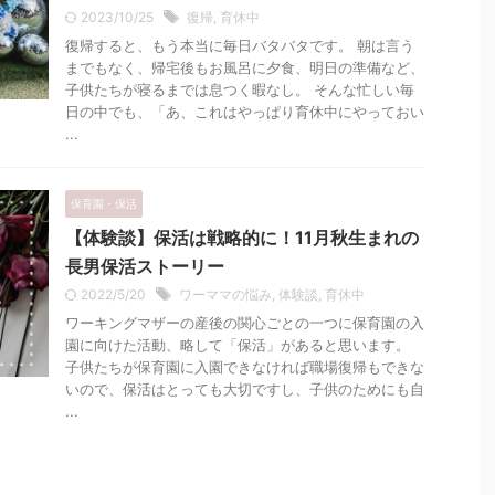
2023/10/25
復帰
,
育休中
復帰すると、もう本当に毎日バタバタです。 朝は言う
までもなく、帰宅後もお風呂に夕食、明日の準備など、
子供たちが寝るまでは息つく暇なし。 そんな忙しい毎
日の中でも、「あ、これはやっぱり育休中にやっておい
...
保育園・保活
【体験談】保活は戦略的に！11月秋生まれの
長男保活ストーリー
2022/5/20
ワーママの悩み
,
体験談
,
育休中
ワーキングマザーの産後の関心ごとの一つに保育園の入
園に向けた活動、略して「保活」があると思います。
子供たちが保育園に入園できなければ職場復帰もできな
いので、保活はとっても大切ですし、子供のためにも自
...