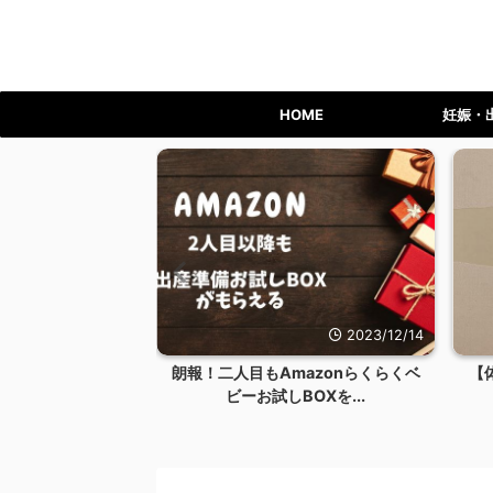
HOME
妊娠・
2023/12/14
2023/11/14
azonらくらくベ
【体験談】子供が賃貸の壁紙クロス
アレ
OXを...
を破った傷つけた！火災...