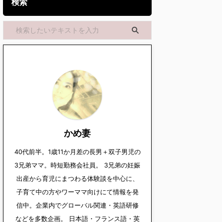
検索
かめ妻
40代前半。1歳11か月差の長男＋双子男児の
3兄弟ママ。時短勤務会社員。 3兄弟の妊娠
出産から育児にまつわる体験談を中心に、
子育て中の方やワーママ向けにて情報を発
信中。企業内でグローバル関連・英語研修
などを多数企画。 日本語・フランス語・英