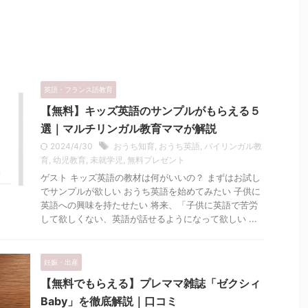
英語・フランス語教育
【無料】キッズ英語のサンプルがもらえる５
選｜マルチリンガル教育ママが解説
2024/4/30
おうち知育
,
おうち英語
,
バイリンガル教
育
,
幼児教育
,
未就学児
,
無料プレゼント
ゲスト キッズ英語の教材は何がいいの？ まずはお試し
でサンプルが欲しい おうち英語を始めてみたい 子供に
英語への興味を持たせたい 将来、「子供に英語で苦労
して欲しくない、英語が話せるようになって欲しい ...
妊娠・出産
【無料でもらえる】プレママ雑誌「ゼクシィ
Baby」を徹底解説｜口コミ