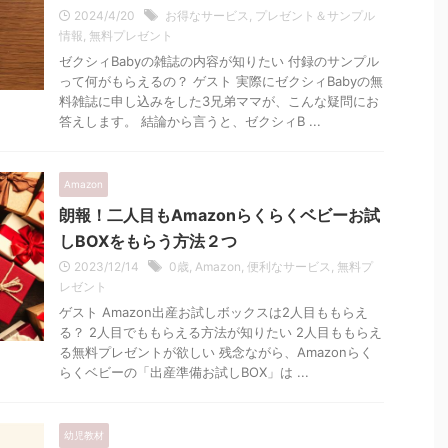
2024/4/20
お得なサービス
,
プレゼント＆サンプル
情報
,
無料プレゼント
ゼクシィBabyの雑誌の内容が知りたい 付録のサンプル
って何がもらえるの？ ゲスト 実際にゼクシィBabyの無
料雑誌に申し込みをした3兄弟ママが、こんな疑問にお
答えします。 結論から言うと、ゼクシィB ...
Amazon
朗報！二人目もAmazonらくらくベビーお試
しBOXをもらう方法２つ
2023/12/14
0歳
,
Amazon
,
便利なサービス
,
無料プ
レゼント
ゲスト Amazon出産お試しボックスは2人目ももらえ
る？ 2人目でももらえる方法が知りたい 2人目ももらえ
る無料プレゼントが欲しい 残念ながら、Amazonらく
らくベビーの「出産準備お試しBOX」は ...
幼児教材