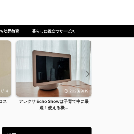
ち幼児教育
暮らしに役立つサービス
1/14
2023/9/19
ロス
アレクサ Echo Showは子育て中に最
【ワーママ】時
適！使える機...
ない！料理を