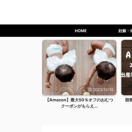
HOME
妊娠・
2023/12/24
2023/12/15
ライム会員を退会す
【Amazon】最大50％オフのおむつ
朗
リット...
クーポンがもらえ...