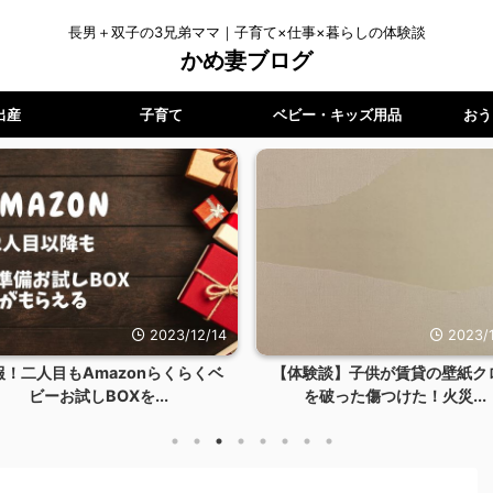
長男＋双子の3兄弟ママ｜子育て×仕事×暮らしの体験談
かめ妻ブログ
出産
子育て
ベビー・キッズ用品
おう
2023/12/14
2023/1
報！二人目もAmazonらくらくベ
【体験談】子供が賃貸の壁紙ク
ビーお試しBOXを...
を破った傷つけた！火災...