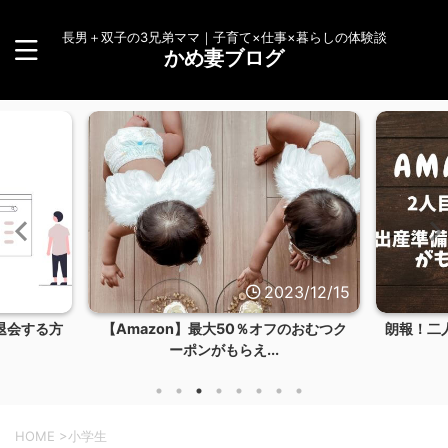
長男＋双子の3兄弟ママ｜子育て×仕事×暮らしの体験談
かめ妻ブログ
3/12/24
2023/12/15
退会する方
【Amazon】最大50％オフのおむつク
朗報！二
ーポンがもらえ...
HOME
>
小学生