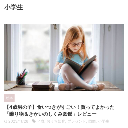
小学生
絵本
【4歳男の子】食いつきがすごい！買ってよかった
「乗り物＆きかいのしくみ図鑑」レビュー
2023/11/28
4歳
,
おうち知育
,
プレゼント
,
図鑑
,
小学生