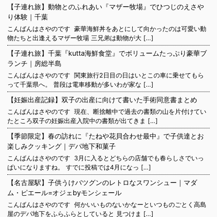
【子連れ旅】動物とのふれあい『マザー牧場』でひつじのえさや
り体験｜千葉
こんばんはさやのです 豪華海鮮丼をあとにして向かったのは可愛い動
物たちと出逢えるマザー牧場 三兄弟は動物が大 […]
【子連れ旅】千葉『kutta海鮮食堂』でボリュームたっぷり豪華ブ
ランチ｜房総半島
こんばんはさやのです 関東旅行2日目の日はいとこの車に乗せてもら
って千葉県へ。 普段は電車移動が多いわが家な […]
【妊娠出産記録】双子の出産に向けて書いた手術同意書まとめ
こんばんはさやのです 現在、断捨離中で過去の書類の山を片付けてい
たところ双子の妊娠出産入院中の書類が出てきま […]
【季節限定】春の訪れに『たねや花貝合わせ最中』で子供達とお
楽しみクッキング｜デパ地下和菓子
こんばんはさやのです 3月に入るとどちらの店舗でも春らしさでいっ
ぱいになりますね。 すでに投稿では4月になっ […]
【名古屋駅】子供うけバツグンのレトロなスワンシュー｜マダ
ム・ピエール=オジェbyモンシェール
こんばんはさやのです 何かいいものないかなーといつものごとく高島
屋のデパ地下をふらふらとしていると 見つけま […]