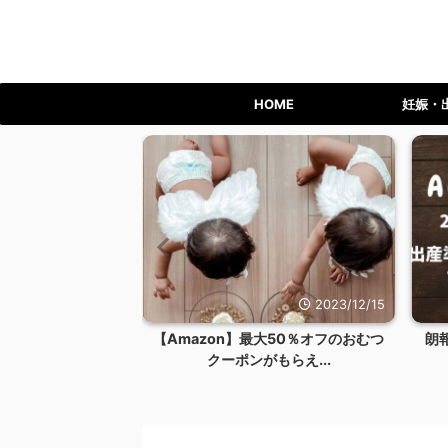
HOME
妊娠・
2023/12/24
2023/12/15
ライム会員を退会す
【Amazon】最大50％オフのおむつ
朗
リット...
クーポンがもらえ...