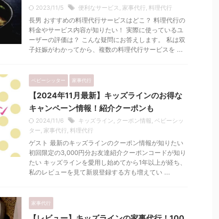
2023/11/5
便利なサービス
,
家事代行
,
料理代行
長男 おすすめの料理代行サービスはどこ？ 料理代行の
料金やサービス内容が知りたい！ 実際に使っているユ
ーザーの評価は？ こんな疑問にお答えします。 私は双
子妊娠がわかってから、複数の料理代行サービスを ...
ベビーシッター
家事代行
【2024年11月最新】キッズラインのお得な
キャンペーン情報！紹介クーポンも
2024/11/6
キッズライン
,
クーポン情報
,
ベビーシッ
ター
,
家事代行
,
料理代行
ゲスト 最新のキッズラインのクーポン情報が知りたい
初回限定の3,000円分お友達紹介クーポンコードが知り
たい キッズラインを愛用し始めてから1年以上が経ち、
私のレビューを見て新規登録する方も増えてい ...
家事代行
【レビュー】キッズラインの家事代行！100