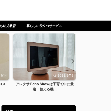
ち幼児教育
暮らしに役立つサービス
1/14
2023/9/19
ロス
アレクサ Echo Showは子育て中に最
【ワーママ】時
適！使える機...
ない！料理を