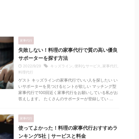
家事代行
失敗しない！料理の家事代行で質の高い優良
サポーターを探す方法
2022/9/29
キッズライン
,
便利なサービス
,
家事代行
,
料理代行
ゲスト キッズラインの家事代行でいい人を探したい い
いサポーターを見つけるヒントが欲しい マッチング型
家事代行で100回近く家事代行をお願いしている私がお
答えします。 たくさんのサポーターが登録してい ...
家事代行
使ってよかった！料理の家事代行おすすめラ
ンキング5社｜サービスと料金