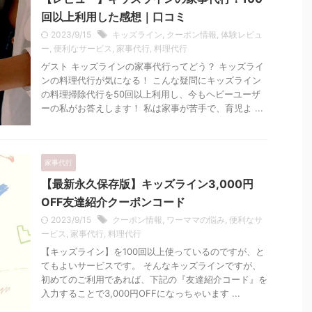
回以上利用した感想｜口コミ
2023/9/15
キッズライン
,
クーポン情報
,
体験レビュ
ー
,
便利なサービス
,
家事代行
,
料理代行
ゲスト キッズラインの家事代行ってどう？ キッズライ
ンの料理代行が気になる！ こんな疑問にキッズライン
の料理掃除代行を50回以上利用し、今もヘビーユーザ
ーの私がお答えします！ 私は家事が苦手で、育児よ ...
家事代行
【最新永久保存版】キッズライン3,000円
OFF友達紹介クーポンコード
2023/9/15
クーポン情報
,
ワーママの悩み
,
便利なサ
ービス
,
家事代行
,
料理代行
【キッズライン】を100回以上使っているのですが、と
てもよいサービスです。 そんなキッズラインですが、
初めてのご利用であれば、下記の『友達紹介コード』を
入力することで3,000円OFFになっちゃいます ...