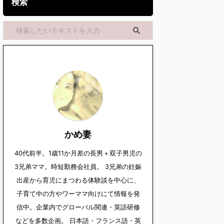
検索
かめ妻
40代前半。1歳11か月差の長男＋双子男児の
3兄弟ママ。時短勤務会社員。 3兄弟の妊娠
出産から育児にまつわる体験談を中心に、
子育て中の方やワーママ向けにて情報を発
信中。企業内でグローバル関連・英語研修
などを多数企画。 日本語・フランス語・英