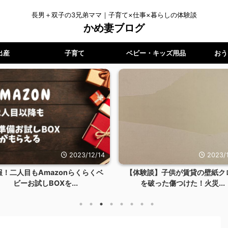
長男＋双子の3兄弟ママ｜子育て×仕事×暮らしの体験談
かめ妻ブログ
出産
子育て
ベビー・キッズ用品
おう
2023/12/14
2023/1
報！二人目もAmazonらくらくベ
【体験談】子供が賃貸の壁紙ク
ビーお試しBOXを...
を破った傷つけた！火災...