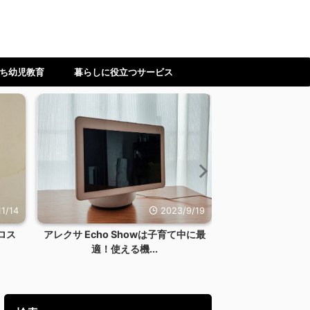
ち幼児教育
暮らしに役立つサービス
1/14
2023/9/19
ロス
アレクサ Echo Showは子育て中に最
【ワーママ】時
適！使える機...
ない！料理を