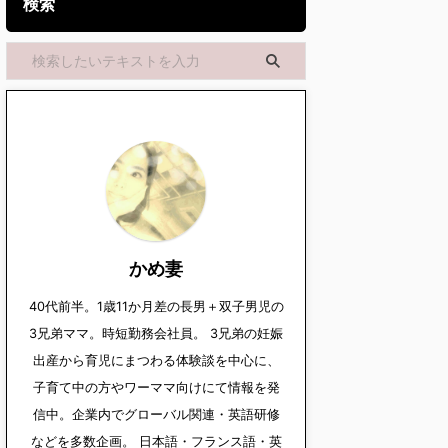
検索
かめ妻
40代前半。1歳11か月差の長男＋双子男児の
3兄弟ママ。時短勤務会社員。 3兄弟の妊娠
出産から育児にまつわる体験談を中心に、
子育て中の方やワーママ向けにて情報を発
信中。企業内でグローバル関連・英語研修
などを多数企画。 日本語・フランス語・英