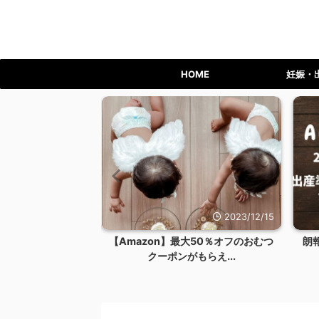
HOME
妊娠・
2023/12/24
2023/12/15
ライム会員を退会す
【Amazon】最大50％オフのおむつ
朗
リット...
クーポンがもらえ...