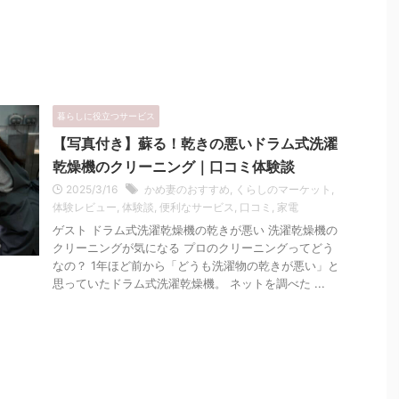
暮らしに役立つサービス
【写真付き】蘇る！乾きの悪いドラム式洗濯
乾燥機のクリーニング｜口コミ体験談
2025/3/16
かめ妻のおすすめ
,
くらしのマーケット
,
体験レビュー
,
体験談
,
便利なサービス
,
口コミ
,
家電
ゲスト ドラム式洗濯乾燥機の乾きが悪い 洗濯乾燥機の
クリーニングが気になる プロのクリーニングってどう
なの？ 1年ほど前から「どうも洗濯物の乾きが悪い」と
思っていたドラム式洗濯乾燥機。 ネットを調べた ...