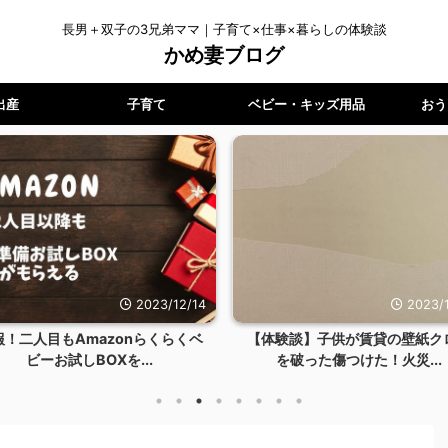
長男＋双子の3兄弟ママ｜子育て×仕事×暮らしの体験談
かめ妻ブログ
出産
子育て
ベビー・キッズ用品
おう
2023/12/14
2023/1
報！二人目もAmazonらくらくベ
【体験談】子供が賃貸の壁紙ク
ビーお試しBOXを...
を破った傷つけた！火災...