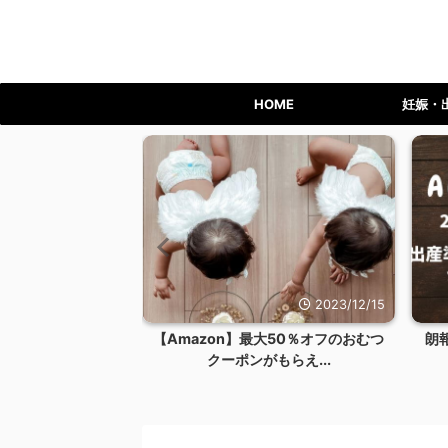
HOME
妊娠・
2023/12/24
2023/12/15
ライム会員を退会す
【Amazon】最大50％オフのおむつ
朗
リット...
クーポンがもらえ...