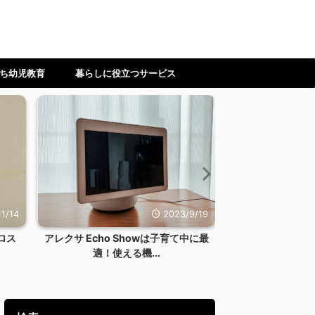
ち幼児教育
暮らしに役立つサービス
1/14
2023/9/19
ロス
アレクサ Echo Showは子育て中に最
【ワーママ】時
適！使える機...
ない！料理を