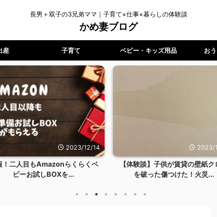
長男＋双子の3兄弟ママ｜子育て×仕事×暮らしの体験談
かめ妻ブログ
出産
子育て
ベビー・キッズ用品
おう
2023/12/14
2023/1
報！二人目もAmazonらくらくベ
【体験談】子供が賃貸の壁紙ク
ビーお試しBOXを...
を破った傷つけた！火災...