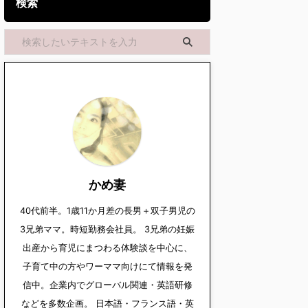
検索
かめ妻
40代前半。1歳11か月差の長男＋双子男児の
3兄弟ママ。時短勤務会社員。 3兄弟の妊娠
出産から育児にまつわる体験談を中心に、
子育て中の方やワーママ向けにて情報を発
信中。企業内でグローバル関連・英語研修
などを多数企画。 日本語・フランス語・英