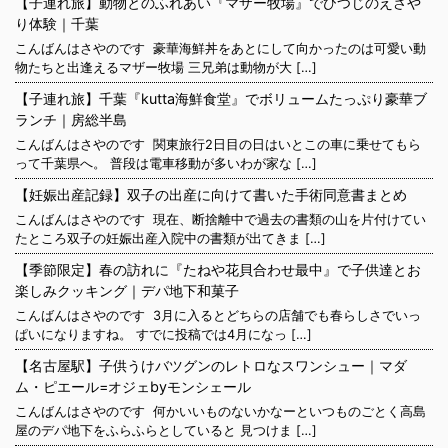
【子連れ旅】動物とのふれあい『マザー牧場』でひつじのえさや
り体験｜千葉
こんばんはさやのです 豪華海鮮丼をあとにして向かったのは可愛い動
物たちと出逢えるマザー牧場 三兄弟は動物が大 […]
【子連れ旅】千葉『kutta海鮮食堂』でボリュームたっぷり豪華ブ
ランチ｜房総半島
こんばんはさやのです 関東旅行2日目の日はいとこの車に乗せてもら
って千葉県へ。 普段は電車移動が多いわが家な […]
【妊娠出産記録】双子の出産に向けて書いた手術同意書まとめ
こんばんはさやのです 現在、断捨離中で過去の書類の山を片付けてい
たところ双子の妊娠出産入院中の書類が出てきま […]
【季節限定】春の訪れに『たねや花貝合わせ最中』で子供達とお
楽しみクッキング｜デパ地下和菓子
こんばんはさやのです 3月に入るとどちらの店舗でも春らしさでいっ
ぱいになりますね。 すでに投稿では4月になっ […]
【名古屋駅】子供うけバツグンのレトロなスワンシュー｜マダ
ム・ピエール=オジェbyモンシェール
こんばんはさやのです 何かいいものないかなーといつものごとく高島
屋のデパ地下をふらふらとしていると 見つけま […]