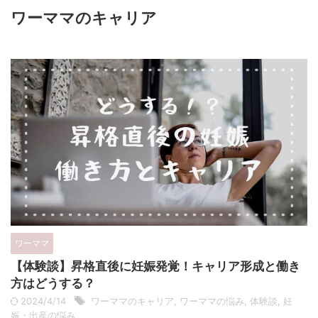
ワーママのキャリア
ワーママ
【体験談】昇格直後に妊娠発覚！キャリア形成と働き
方はどうする？
2024/4/14
ワーママのキャリア
,
ワーママの悩み
,
体験談
,
妊
娠・出産の悩み