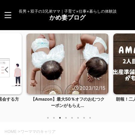
長男＋双子の3兄弟ママ｜子育て×仕事×暮らしの体験談
かめ妻ブログ
2023/12/15
2023/12/14
％オフのおむつク
朗報！二人目もAmazonらくらくベビー
【体
...
お試しBOXを...
HOME
>
ワーママのキャリア